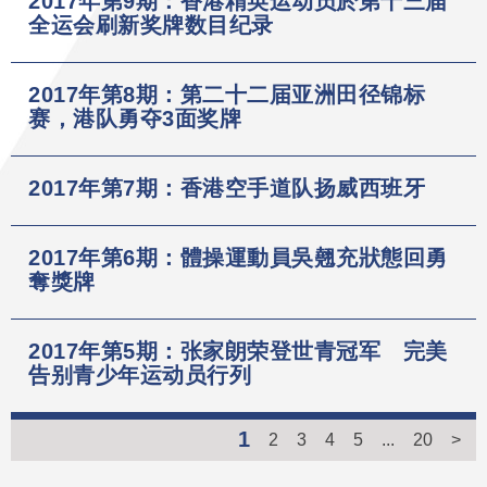
2017年第9期：香港精英运动员於第十三届
全运会刷新奖牌数目纪录
2017年第8期：第二十二届亚洲田径锦标
赛，港队勇夺3面奖牌
2017年第7期：香港空手道队扬威西班牙
2017年第6期：體操運動員吳翹充狀態回勇
奪獎牌
2017年第5期：张家朗荣登世青冠军 完美
告别青少年运动员行列
1
2
3
4
5
...
20
>