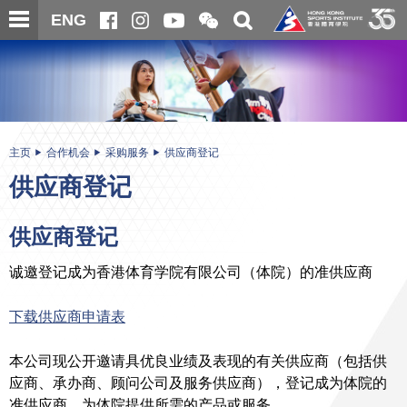
跳
开
开
ENG
至
合
关
微
主
主
搜
信
内
内
寻
二
容
容
维
码
开
始
主页
合作机会
采购服务
供应商登记
供应商登记
供应商登记
诚邀登记成为香港体育学院有限公司（体院）的准供应商
下载供应商申请表
本公司现公开邀请具优良业绩及表现的有关供应商（包括供
应商、承办商、顾问公司及服务供应商），登记成为体院的
准供应商，为体院提供所需的产品或服务。