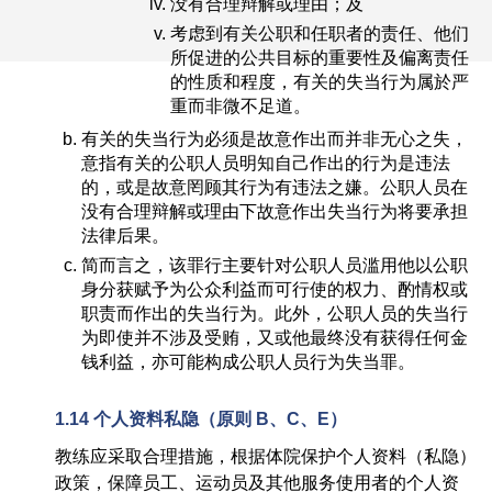
没有合理辩解或理由；及
考虑到有关公职和任职者的责任、他们
所促进的公共目标的重要性及偏离责任
的性质和程度，有关的失当行为属於严
重而非微不足道。
有关的失当行为必须是故意作出而并非无心之失，
意指有关的公职人员明知自己作出的行为是违法
的，或是故意罔顾其行为有违法之嫌。公职人员在
没有合理辩解或理由下故意作出失当行为将要承担
法律后果。
简而言之，该罪行主要针对公职人员滥用他以公职
身分获赋予为公众利益而可行使的权力、酌情权或
职责而作出的失当行为。此外，公职人员的失当行
为即使并不涉及受贿，又或他最终没有获得任何金
钱利益，亦可能构成公职人员行为失当罪。
1.14
个人资料私隐
（
原则
B
、
C
、
E）
教练应采取合理措施，根据体院保护个人资料（私隐）
政策，保障员工、运动员及其他服务使用者的个人资