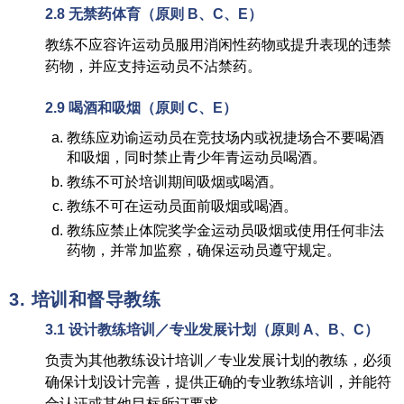
2.8
无禁药体育
（
原则
B
、
C
、
E）
教练不应容许运动员服用消闲性药物或提升表现的违禁
药物，并应支持运动员不沾禁药。
2.9
喝酒和吸烟
（
原则
C
、
E）
教练应劝谕运动员在竞技场内或祝捷场合不要喝酒
和吸烟，同时禁止青少年青运动员喝酒。
教练不可於培训期间吸烟或喝酒。
教练不可在运动员面前吸烟或喝酒。
教练应禁止体院奖学金运动员吸烟或使用任何非法
药物，并常加监察，确保运动员遵守规定。
3.
培训和督导教练
3.1
设计教练培训／
专业发展计划
（
原则
A
、
B
、C）
负责为其他教练设计培训／专业发展计划的教练，必须
确保计划设计完善，提供正确的专业教练培训，并能符
合认证或其他目标所订要求。