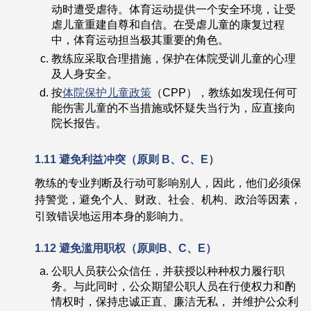
动时遭受虐待。体育运动提供一个安全环境，让受
虐儿童重建自尊和自信。在受虐儿童的康复过程
中，体育运动担当极其重要的角色。
教练应采取合理措施，保护在体院受训儿童的心理
及人身安全。
按
体院保护儿童政策
（CPP），教练如发现任何可
能伤害儿童的不当措施或怀疑失当行为，应直接向
院长报告。
1.11
避免利益冲突
（
原则
B
、
C
、
E）
教练的专业判断及行动可影响别人，因此，他们必须保
持警觉，避免个人、财政、社会、机构、政治等因素，
引致错误地运用本身的影响力。
1.12
避免滥用职权
（
原则
B
、
C
、
E）
公职人员获公众信任，并获授以种种权力履行职
务。与此同时，公众期望公职人员在行使权力和酌
情权时，保持忠诚正直、廉洁无私， 并维护公众利