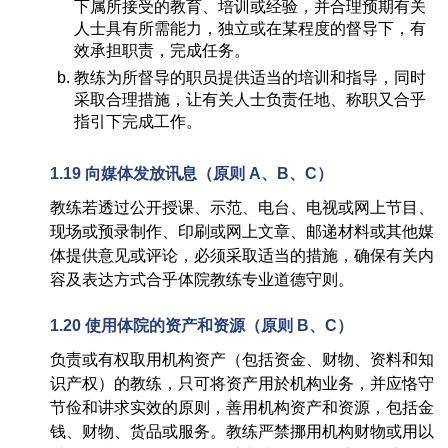
下属所接受的教育、培训或经验，并合理预期有关
人士具有所需能力，独立或在某程度的督导下，有
效承担职责，完成任务。
教练为所督导的职员提供适当的培训和指导，同时
采取合理措施，让有关人士负责任地、称职又合乎
指引下完成工作。
1.19
向媒体发放讯息
（
原则
A
、
B
、
C）
教练若透过公开授课、示范、电台、电视或网上节目、
现场或预录制作、印刷或网上文章、邮递材料或其他媒
体提供意见或评论，必须采取适当的措施，确保有关内
容及表达方式合乎体院教练专业道德守则。
1.20 使用体院的资产和资源
（
原则
B
、C）
负责或有权取用机构资产（包括资金、财物、资料和知
识产权）的教练，只可将资产用於机构业务，并应恪守
节俭和讲求实效的原则，善用机构资产和资源，包括金
钱、财物、货品或服务。教练严禁挪用机构财物或用以