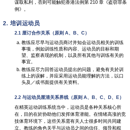
谋取私利，否则可能触犯香港法例第 210 章《盗窃罪条
例》。
2. 培训运动员
2.1
厘订合作关系
（
原则
A
、
B
、
C）
教练应尽早与运动员商讨并知会运动员相关的训练
事项，例如训练性质和内容、运动员的目标和期
望、监察表现的机制，以及所有其他与训练有关的
事宜。
教练应尽力回答运动员提出的问题，避免有关於训
练上的误解，并应采用运动员能理解的方法，以口
头及／或书面提供有关资料。
2.2
与运动员厘清关系界线（
原则
A
、
B
、
C
、
D
、
E）
在精英运动训练系统当中，运动员是各种关系核心所
在，目的在於协助他们发挥体育潜能。在情绪高涨的竞
技体育环境下，这些关系需有关人士很多时间共同建
立。教练的角色关乎与运动员之间的信任、领导和权