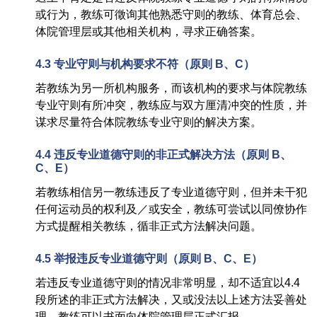
或行为，教练可徵询其他熟悉守则的教练、体育总会、
体院管理层或其他相关机构，寻求正确答案。
4.3
专业守则与机构要求不符
（
原则
B
、
C）
若教练为另一所机构服务，而该机构的要求与体院教练
专业守则有所冲突，教练应与双方厘清冲突的性质，并
谋求尽量符合体院教练专业守则的解决方案。
4.4
违反专业道德守则的非正式解决方法
（
原则
B
、
C
、
E）
若教练相信另一教练违反了专业道德守则，但并未干犯
任何运动员的权利及／或安全，教练可尝试以同僚协作
方式提醒相关教练，循非正式方法解决问题。
4.5
举报违反专业道德守则
（
原则
B
、
C
、
E）
若违反专业道德守则的情况非常明显，却不适宜以4.4
段所述的非正式方法解决，又或没法以上述方法妥善处
理，教练可以书面向体院管理层正式汇报。