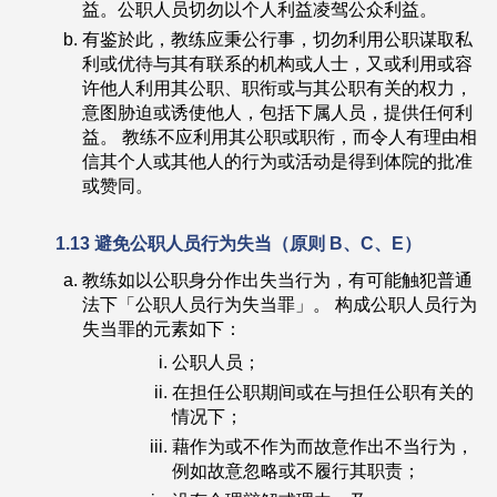
益。公职人员切勿以个人利益凌驾公众利益。
有鉴於此，教练应秉公行事，切勿利用公职谋取私
利或优待与其有联系的机构或人士，又或利用或容
许他人利用其公职、职衔或与其公职有关的权力，
意图胁迫或诱使他人，包括下属人员，提供任何利
益。 教练不应利用其公职或职衔，而令人有理由相
信其个人或其他人的行为或活动是得到体院的批准
或赞同。
1.13
避免公职人员行为失当
（
原则
B
、
C
、
E）
教练如以公职身分作出失当行为，有可能触犯普通
法下「公职人员行为失当罪」。 构成公职人员行为
失当罪的元素如下：
公职人员；
在担任公职期间或在与担任公职有关的
情况下；
藉作为或不作为而故意作出不当行为，
例如故意忽略或不履行其职责；