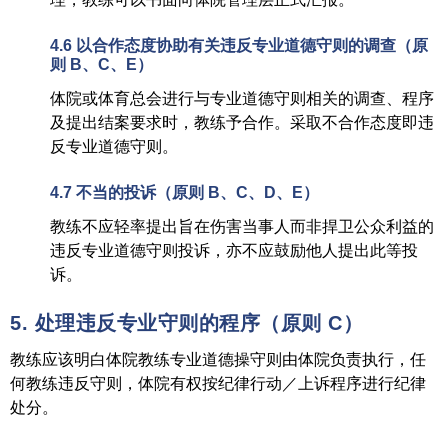
4.6
以合作态度协助有关违反
专业道德守则
的调查
（
原
则
B
、
C
、
E）
体院或体育总会进行与专业道德守则相关的调查、程序
及提出结案要求时，教练予合作。采取不合作态度即违
反专业道德守则。
4.7
不当的投诉
（
原则
B
、
C
、
D
、
E）
教练不应轻率提出旨在伤害当事人而非捍卫公众利益的
违反专业道德守则投诉，亦不应鼓励他人提出此等投
诉。
5. 处理违反专业守则的程序（原则 C）
教练应该明白体院教练专业道德操守则由体院负责执行，任
何教练违反守则，体院有权按纪律行动／上诉程序进行纪律
处分。