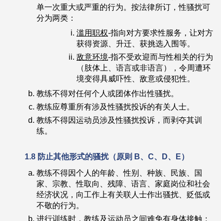
单一次重大或严重的行为。按法律所订，性骚扰可
分为两类：
滥用职权
-指向对方要求性服务，让对方
获得资源、升迁、获挑选入围等。
敌意环境
-指不受欢迎而与性相关的行为
（肢体上、语言或非语言），令周遭环
境变得具威吓性、敌意或侵犯性。
教练不得对任何个人或团体作出性骚扰。
教练应尊重所有涉及性骚扰投诉的有关人士。
教练不得因运动员涉及性骚扰投诉，而剥夺其训
练。
1.8
防止其他形式的骚扰
（
原则
B
、
C
、
D
、
E）
教练不得因个人的年龄、性别、种族、民族、国
家、宗教、性取向、残障、语言、家庭岗位和社会
经济状况，向工作上有关联人士作出骚扰、贬低或
不敬的行为。
进行训练时，教练及运动员之间难免有身体接触；