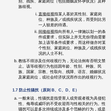
别、残疾、家庭岗位（包括婚姻及怀孕状况）及种
族歧视。
直接歧视
指某人基於其性别、家庭岗
位、种族及／或残疾状况，而受到比另
一人较差的待遇。
间接歧视
指向所有人一律施以划一的条
件或要求，但实际上并无充份理由需要
加上该等条件或要求，而这样做亦对某
个性别、家庭岗位、种族及／或残疾状
况的人士不利。
教练不得涉及任何歧视行为，无论法例有否明文禁
止。该等歧视行为包括因年龄、性别、种族、民
族、国家、宗教、性取向、残障、语言、婚姻状况
及家庭岗位，或社会经济状况而作出的歧视行为。
1.7
防止性骚扰
（
原则
B
、
C
、
D
、
E）
一般来说，性骚扰是指受害人或旁观者视为具侵犯
性、侮辱或威吓的不受欢迎而与性相关的行为。性
骚扰可以是多次持续或涉及多个范畴的行为，或是