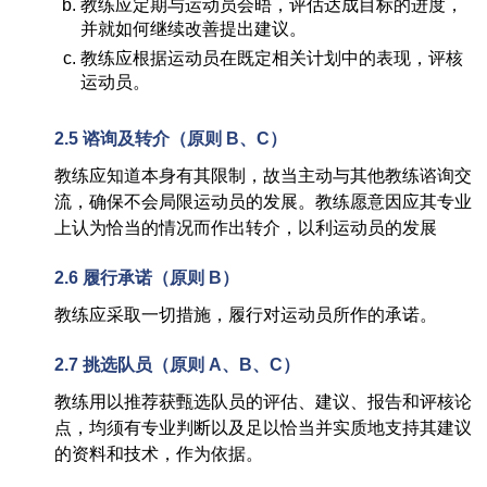
教练应定期与运动员会晤，评估达成目标的进度，
并就如何继续改善提出建议。
教练应根据运动员在既定相关计划中的表现，评核
运动员。
2.5
谘询及转介
（
原则
B
、
C）
教练应知道本身有其限制，故当主动与其他教练谘询交
流，确保不会局限运动员的发展。教练愿意因应其专业
上认为恰当的情况而作出转介，以利运动员的发展
2.6
履行承诺
（
原则
B）
教练应采取一切措施，履行对运动员所作的承诺。
2.7
挑选队员
（
原则
A
、
B
、
C）
教练用以推荐获甄选队员的评估、建议、报告和评核论
点，均须有专业判断以及足以恰当并实质地支持其建议
的资料和技术，作为依据。