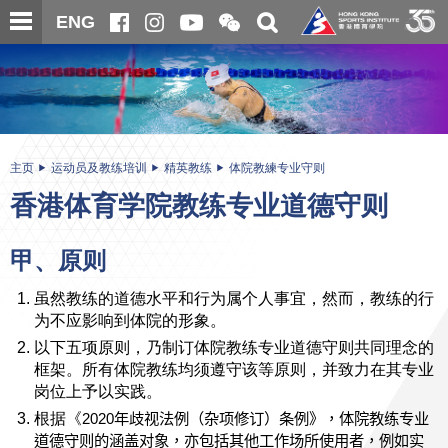
跳
开
开
ENG
至
合
关
微
主
主
搜
信
内
内
寻
二
容
容
维
码
开
始
主页
运动员及教练培训
精英教练
体院教練专业守则
香港体育学院教练专业道德守则
甲、原则
虽然教练的道德水平和行为属个人事宜，然而，教练的行
为不应影响到体院的形象。
以下五项原则，乃制订体院教练专业道德守则共同理念的
框架。所有体院教练均须遵守该等原则，并致力在其专业
岗位上予以实践。
根据《
2020
年歧视法例（
杂项修订）
条例》，体院教练专业
道德守则的涵盖对象，亦包括其他工作场所使用者，例如实