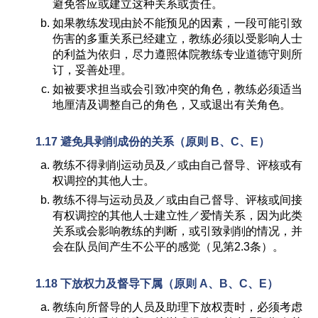
避免答应或建立这种关系或责任。
如果教练发现由於不能预见的因素，一段可能引致
伤害的多重关系已经建立，教练必须以受影响人士
的利益为依归，尽力遵照体院教练专业道德守则所
订，妥善处理。
如被要求担当或会引致冲突的角色，教练必须适当
地厘清及调整自己的角色，又或退出有关角色。
1.17
避免具剥削成份的关系
（
原则
B
、
C
、
E）
教练不得剥削运动员及／或由自己督导、评核或有
权调控的其他人士。
教练不得与运动员及／或由自己督导、评核或间接
有权调控的其他人士建立性／爱情关系，因为此类
关系或会影响教练的判断，或引致剥削的情况，并
会在队员间产生不公平的感觉（见第2.3条）。
1.18
下放权力及督导下属
（
原则
A
、
B
、
C
、
E）
教练向所督导的人员及助理下放权责时，必须考虑