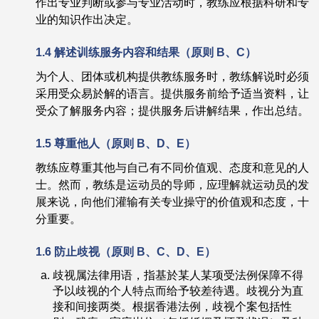
作出专业判断或参与专业活动时，教练应根据科研和专
业的知识作出决定。
1.4 解述训练服务内容和结果（
原则
B
、
C）
为个人、团体或机构提供教练服务时，教练解说时必须
采用受众易於解的语言。提供服务前给予适当资料，让
受众了解服务内容；提供服务后讲解结果，作出总结。
1.5 尊重他人（
原则
B
、
D
、
E）
教练应尊重其他与自己有不同价值观、态度和意见的人
士。然而，教练是运动员的导师，应理解就运动员的发
展来说，向他们灌输有关专业操守的价值观和态度，十
分重要。
1.6
防止歧视
（
原则
B
、
C
、
D
、
E）
歧视属法律用语，指基於某人某项受法例保障不得
予以歧视的个人特点而给予较差待遇。歧视分为直
接和间接两类。根据香港法例，歧视个案包括性