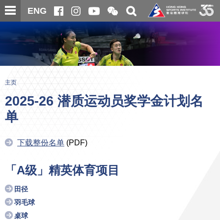
跳
开
开
ENG
至
合
关
微
主
主
搜
信
内
内
寻
二
容
容
维
码
开
始
主页
2025-26 潜质运动员奖学金计划名
单
下载整份名单
(PDF)
「A级」精英体育项目
田径
羽毛球
桌球