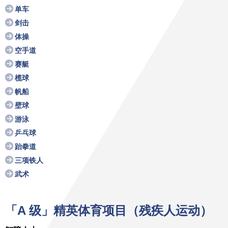
单车
剑击
体操
空手道
赛艇
榄球
帆船
壁球
游泳
乒乓球
跆拳道
三项铁人
武术
「A 级」精英体育项目（残疾人运动）