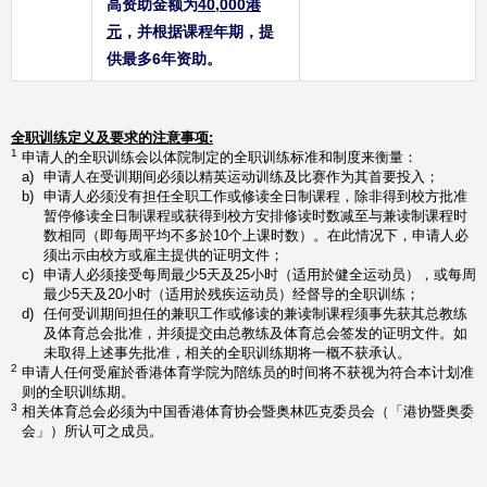
高资助金额为
40,000港
元
，并根据课程年期，提
供最多6年资助。
全职训练定义及要求的注意事项:
1
申请人的全职训练会以体院制定的全职训练标准和制度来衡量：
a)
申请人在受训期间必须以精英运动训练及比赛作为其首要投入；
b)
申请人必须没有担任全职工作或修读全日制课程，除非得到校方批准
暂停修读全日制课程或获得到校方安排修读时数减至与兼读制课程时
数相同（即每周平均不多於10个上课时数）。在此情况下，申请人必
须出示由校方或雇主提供的证明文件；
c)
申请人必须接受每周最少5天及25小时（适用於健全运动员），或每周
最少5天及20小时（适用於残疾运动员）经督导的全职训练；
d)
任何受训期间担任的兼职工作或修读的兼读制课程须事先获其总教练
及体育总会批准，并须提交由总教练及体育总会签发的证明文件。如
未取得上述事先批准，相关的全职训练期将一概不获承认。
2
申请人任何受雇於香港体育学院为陪练员的时间将不获视为符合本计划准
则的全职训练期。
3
相关体育总会必须为中国香港体育协会暨奥林匹克委员会（「港协暨奥委
会」）所认可之成员。