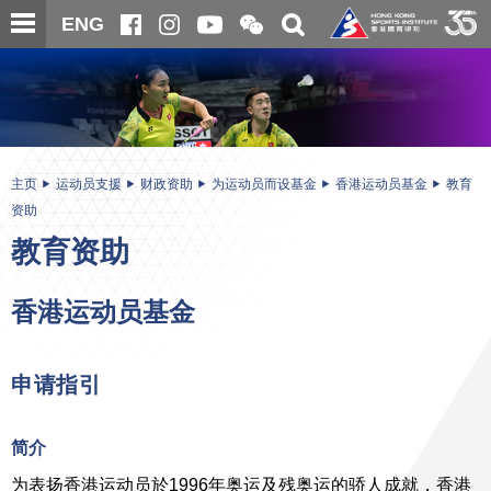
跳
开
开
ENG
至
合
关
微
主
主
搜
信
内
内
寻
二
容
容
维
码
开
始
主页
运动员支援
财政资助
为运动员而设基金
香港运动员基金
教育
资助
教育资助
香港运动员基金
申请指引
简介
为表扬香港运动员於1996年奥运及残奥运的骄人成就，香港