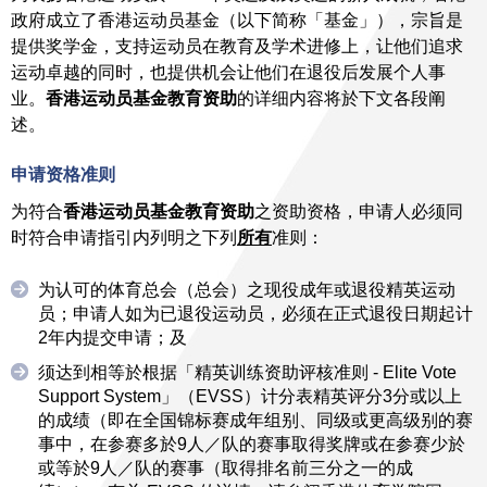
政府成立了香港运动员基金（以下简称「基金」），宗旨是
提供奖学金，支持运动员在教育及学术进修上，让他们追求
运动卓越的同时，也提供机会让他们在退役后发展个人事
业。
香港运动员基金教育资助
的详细内容将於下文各段阐
述。
申请资格准则
为符合
香港运动员基金教育资助
之资助资格，申请人必须同
时符合申请指引内列明之下列
所有
准则：
为认可的体育总会（总会）之现役成年或退役精英运动
员；申请人如为已退役运动员，必须在正式退役日期起计
2年内提交申请；及
须达到相等於根据「精英训练资助评核准则 - Elite Vote
Support System」（EVSS）计分表精英评分3分或以上
的成绩（即在全国锦标赛成年组别、同级或更高级别的赛
事中，在参赛多於9人／队的赛事取得奖牌或在参赛少於
或等於9人／队的赛事（取得排名前三分之一的成