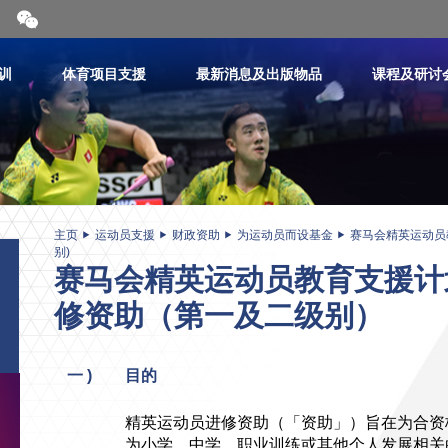
开
合
微
信
训
体育项目支援
最新消息及出版物品
课程及研讨
二
维
码
主页
运动员支援
财政资助
为运动员而设基金
赛马会精英运动员
别)
赛马会精英运动员教育支援计
修资助（第一及二级别）
一 )
目的
精英运动员进修资助（「资助」）旨在为合资
为小学、中学、职业训练或其他个人发展相关