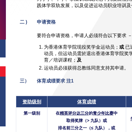
践体学双轨发展，以及促进运动员职业培训及
二 )
申请资格
要符合申请资格，申请人必须符合以下要求 
为香港体育学院现役奖学金运动员；
或
已
动员，但运动员需於退出香港体育学院奖
育／培训课程；
及
运动员必须获得总教练同意支持其申请。
三）
体育成绩要求 注1
资助级别
体育成绩
第一级别
在
精英评分达三分
的
青少年比赛
中
取得奖牌（> 九队）或
排名前三分之一（≤ 九队），或