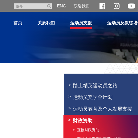
跳
ENG
联络我们
搜
至
寻
主
首页
关於我们
运动员支援
运动员及教练培
内
容
主
内
容
踏上精英运动员之路
开
始
运动员奖学金计划
运动员教育及个人发展支援
财政资助
直接财政资助