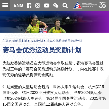
跳
开
开
ENG
至
合
关
微
主
主
搜
信
内
内
寻
二
容
容
维
码
开
始
主页
运动员支援
奖励计划
赛马会优秀运动员奖励计划
赛马会优秀运动员奖励计划
为鼓励香港运动员在大型运动会争取佳绩，香港赛马会透过
为期三年的「赛马会优秀运动员奖励计划」，向在比赛中表
现优秀的运动员提供现金奖励。
计划涵盖的大型运动会包括：世界大学生运动会、杭州第19
届亚运会、杭州2022亚洲残疾人运动会、巴黎2024奥运会、
巴黎2024残疾人奥运会、第14届全国冬季运动会、2025年第
15届全国运动会、全国第12届残疾人运动会等。