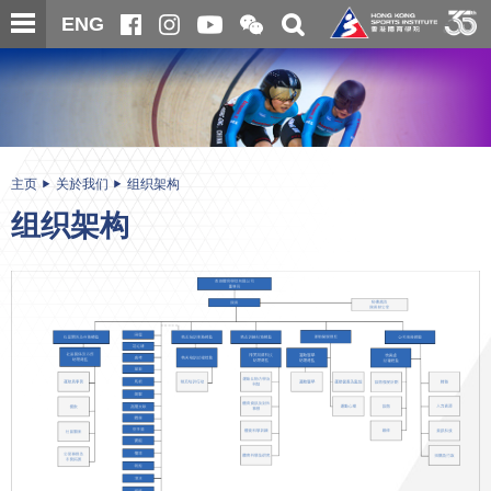
跳
开
开
ENG
至
合
关
微
主
主
搜
信
内
内
寻
二
容
容
维
码
开
始
主页
关於我们
组织架构
组织架构