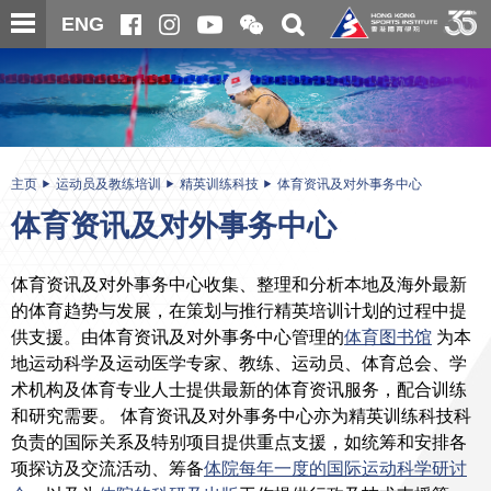
跳
开
开
ENG
至
合
关
微
主
主
搜
信
内
内
寻
二
容
容
维
码
开
始
主页
运动员及教练培训
精英训练科技
体育资讯及对外事务中心
体育资讯及对外事务中心
体育资讯及对外事务中心收集、整理和分析本地及海外最新
的体育趋势与发展，在策划与推行精英培训计划的过程中提
供支援。由体育资讯及对外事务中心管理的
体育图书馆
为本
地运动科学及运动医学专家、教练、运动员、体育总会、学
术机构及体育专业人士提供最新的体育资讯服务，配合训练
和研究需要。 体育资讯及对外事务中心亦为精英训练科技科
负责的国际关系及特别项目提供重点支援，如统筹和安排各
项探访及交流活动、筹备
体院每年一度的国际运动科学研讨