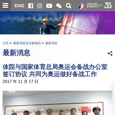
跳
开
开
ENG
至
合
关
微
主
主
搜
信
内
内
寻
二
容
容
维
码
开
始
主页
最新消息及出版物品
最新消息
最新消息
体院与国家体育总局奥运会备战办公室
签订协议 共同为奥运做好备战工作
2017 年 11 月 17 日