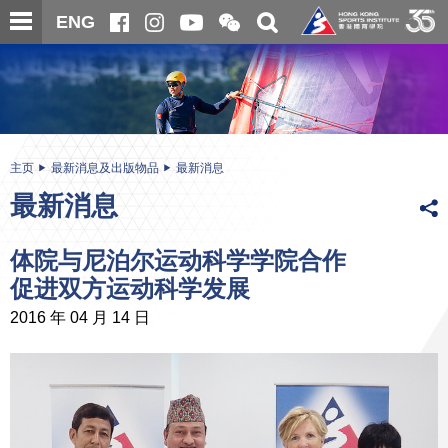
跳
开
开
ENG
至
合
关
微
主
主
搜
信
内
内
寻
二
容
容
维
码
开
始
主页
最新消息及出版物品
最新消息
最新消息
体院与尼泊尔运动科学学院合作
促进双方运动科学发展
2016 年 04 月 14 日