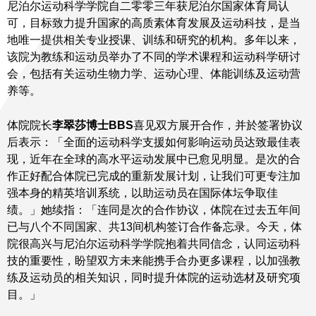
尼泊尔运动科学学院自二零零三年获尼泊尔国家体育局认
可，目标致力提升国家的高质素体育发展及运动科技，是当
地唯一提供相关专业授课、训练和研究的机构。多年以来，
该院为教练和运动员举办了不同的学术课程和运动科学研讨
会，包括有关运动生物力学、运动心理、体能训练及运动营
养等。
体院院长
李翠莎博士BBS
喜见双方展开合作，并於签署协议
后表示：「全面的运动科学支援如何影响运动员达致最佳表
现，近年在全球的高水平运动发展中已愈见明显。是次的合
作正好配合体院已完成的重新发展计划，让我们可更专注加
强本身的精英培训系统，以助运动员在国际体坛争取佳
绩。」她续指：「连同是次的合作协议，体院在过去五年间
已与八个不同国家、共13间机构签订合作备忘录。今天，体
院很高兴与尼泊尔运动科学学院抱着共同信念，认同运动科
技的重要性，盼望双方未来能携手合办更多课程，以加强教
练及运动员的相关知识，同时提升体院的运动选材及研究项
目。」