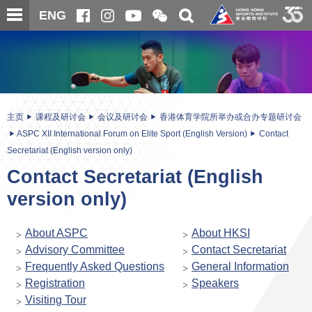
跳
开
开
ENG
至
合
关
微
主
主
搜
信
内
内
寻
二
容
容
维
码
开
始
主页
课程及研讨会
会议及研讨会
香港体育学院所举办或合办专题研讨会
ASPC XII International Forum on Elite Sport (English Version)
Contact
Secretariat (English version only)
Contact Secretariat (English
version only)
About ASPC
About HKSI
Advisory Committee
Contact Secretariat
Frequently Asked Questions
General Information
Registration
Speakers
Visiting Tour