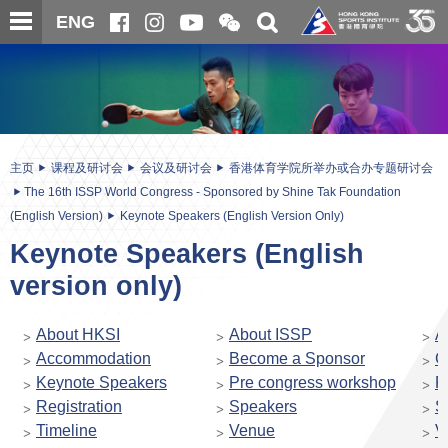
跳
开
开
ENG
至
合
关
微
主
主
搜
信
内
内
寻
二
容
容
维
码
开
始
主页
课程及研讨会
会议及研讨会
香港体育学院所举办或合办专题研讨会
The 16th ISSP World Congress - Sponsored by Shine Tak Foundation
(English Version)
Keynote Speakers (English Version Only)
Keynote Speakers (English
version only)
About HKSI
About ISSP
A
Accommodation
Become a Sponsor
C
Keynote Speakers
Pre congress workshop
P
Registration
Speakers
S
Timeline
Venue
V