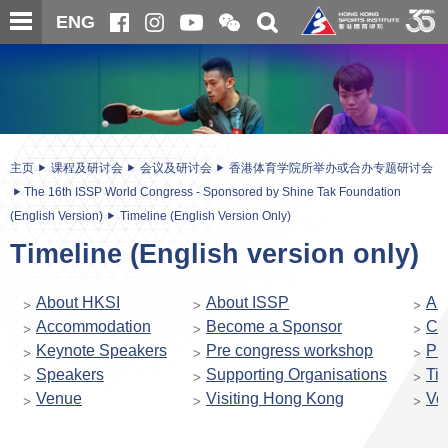
跳
开
开
ENG
至
合
关
微
主
主
搜
信
内
内
寻
二
容
容
维
码
开
始
主页
课程及研讨会
会议及研讨会
香港体育学院所举办或合办专题研讨会
The 16th ISSP World Congress - Sponsored by Shine Tak Foundation
(English Version)
Timeline (English Version Only)
Timeline (English version only)
About HKSI
About ISSP
Ab
Accommodation
Become a Sponsor
Co
Keynote Speakers
Pre congress workshop
Pr
Speakers
Supporting Organisations
Ti
Venue
Visiting Hong Kong
Vol