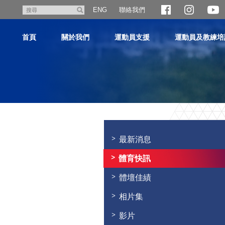
跳
聯絡我們
搜
ENG
至
尋
主
首頁
關於我們
運動員支援
運動員及教練培
內
容
主
内
容
最新消息
開
始
體育快訊
體壇佳績
相片集
影片