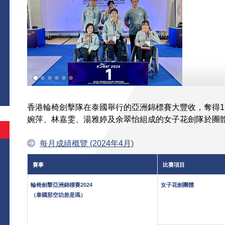
香港輪椅劍擊隊在泰國舉行的亞洲錦標賽大豐收，奪得1
婉萍、林嘉雯、湯雅婷及余翠怡組成的女子花劍隊於團
每月成績概覽 (2024年4月)
賽事
比賽項目
輪椅劍擊亞洲錦標賽2024
女子花劍團體
（泰國那空叻差是瑪）