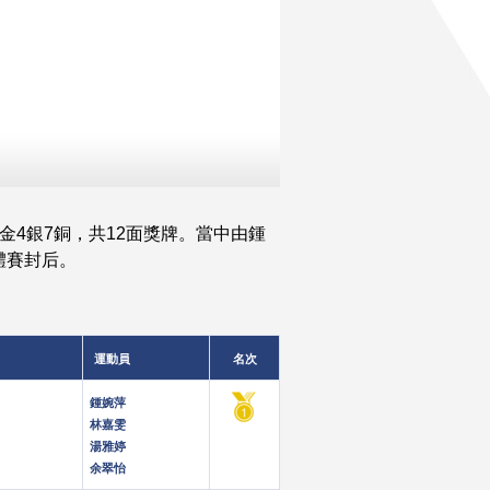
金4銀7銅，共12面獎牌。當中由鍾
體賽封后。
運動員
名次
鍾婉萍
林嘉雯
湯雅婷
余翠怡