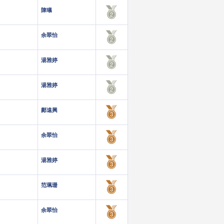
陳㬢
余翠怡
湯雅婷
湯雅婷
鄺遠興
余翠怡
湯雅婷
范珮珊
余翠怡