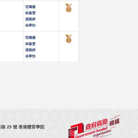
范珮珊
林嘉雯
湯雅婷
余翠怡
范珮珊
林嘉雯
湯雅婷
余翠怡
 25 號 香港體育學院