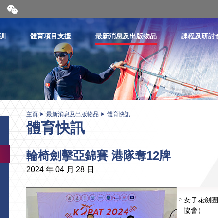
開
合
微
信
訓
體育項目支援
最新消息及出版物品
課程及研討
二
維
碼
主頁
最新消息及出版物品
體育快訊
體育快訊
輪椅劍擊亞錦賽 港隊奪12牌
2024 年 04 月 28 日
女子花劍團
協會）