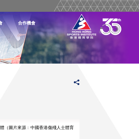
會
合作機會
體（圖片來源﹕中國香港傷殘人士體育
更多
更多