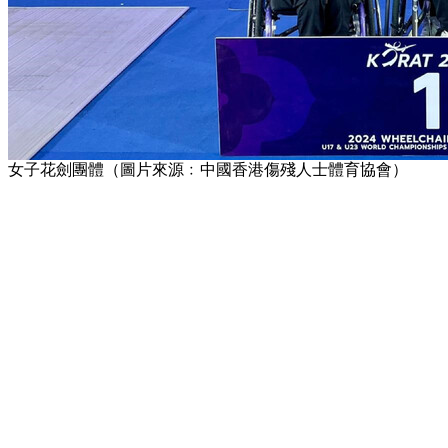
女子花劍團體（圖片來源﹕中國香港傷殘人士體育協會）