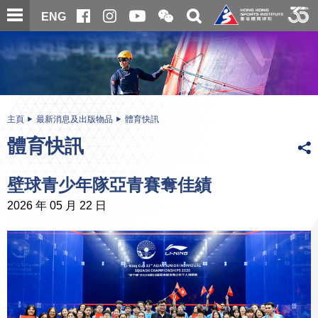
跳
開
開
ENG
至
合
關
微
主
主
搜
信
內
内
尋
二
容
容
維
碼
開
始
主頁
最新消息及出版物品
體育快訊
體育快訊
壁球青少年隊亞青賽奪佳績
2026 年 05 月 22 日