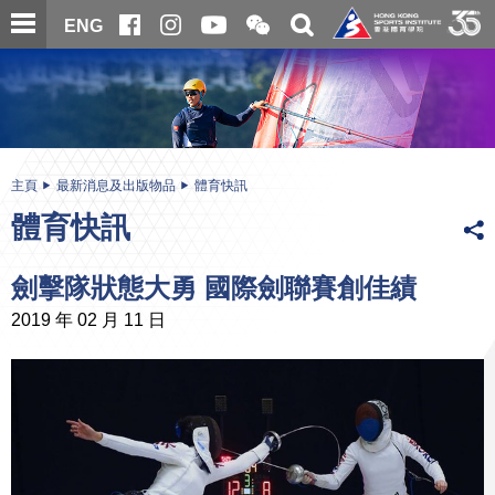
跳
開
開
ENG
至
合
關
微
主
主
搜
信
內
内
尋
二
容
容
維
碼
開
始
主頁
最新消息及出版物品
體育快訊
體育快訊
劍擊隊狀態大勇 國際劍聯賽創佳績
2019 年 02 月 11 日