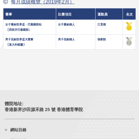
每月成績概覽（2019年2月）
賽事
比賽項目
運動員
名次
女子重劍世界盃 - 巴塞羅那站
女子重劍個人
江旻憓
（
西班牙巴塞羅那）
男子花劍世界盃大獎賽
男子花劍個人
張家朗
（
）
意大利都靈
體院地址:
香港新界沙田源禾路 25 號 香港體育學院
網站目錄