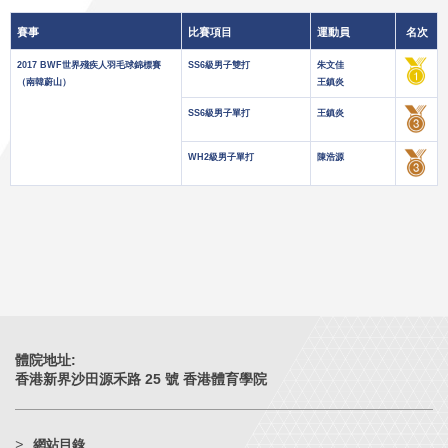
賽事
比賽項目
運動員
名次
2017 BWF世界殘疾人羽毛球錦標賽
SS6級男子雙打
朱文佳
（南韓蔚山）
王鎮炎
SS6級男子單打
王鎮炎
WH2級男子單打
陳浩源
體院地址:
香港新界沙田源禾路 25 號 香港體育學院
網站目錄