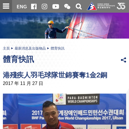
跳
開
開
ENG
至
合
關
微
主
主
搜
信
內
内
尋
二
容
容
維
碼
開
始
主頁
最新消息及出版物品
體育快訊
體育快訊
港殘疾人羽毛球隊世錦賽奪1金2銅
2017 年 11 月 27 日