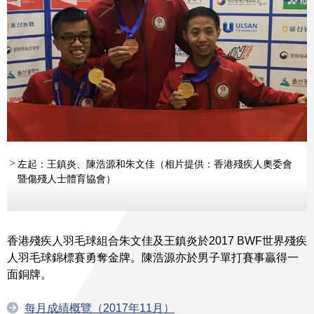
左起：王鎮炎、陳浩源和朱文佳（相片提供：香港殘疾人奧委會
暨傷殘人士體育協會）
香港殘疾人羽毛球組合朱文佳及王鎮炎於2017 BWF世界殘疾
人羽毛球錦標賽勇奪金牌。陳浩源亦於男子單打賽事贏得一
面銅牌。
每月成績概覽（2017年11月）