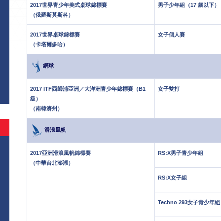
2017世界青少年美式桌球錦標賽
男子少年組（17 歲以下）
（俄羅斯莫斯科）
2017世界桌球錦標賽
女子個人賽
（卡塔爾多哈）
網球
2017 ITF西歸浦亞洲／大洋洲青少年錦標賽（B1
女子雙打
級）
（南韓濟州）
滑浪風帆
2017亞洲滑浪風帆錦標賽
RS:X男子青少年組
（中華台北澎湖）
RS:X女子組
Techno 293女子青少年組