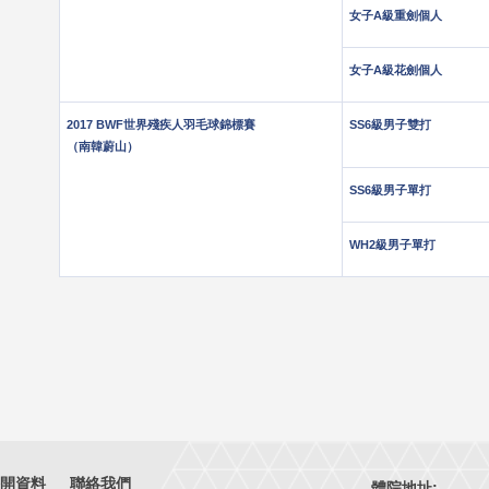
女子A級重劍個人
女子A級花劍個人
2017 BWF世界殘疾人羽毛球錦標賽
SS6級男子雙打
（南韓蔚山）
SS6級男子單打
WH2級男子單打
開資料
聯絡我們
體院地址: