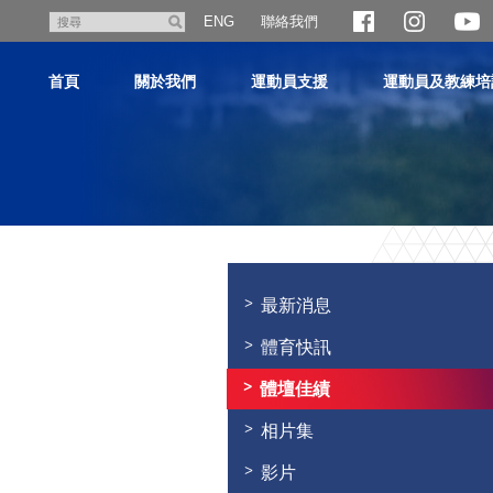
跳
聯絡我們
搜
ENG
至
尋
主
首頁
關於我們
運動員支援
運動員及教練培
內
容
主
内
容
最新消息
開
始
體育快訊
體壇佳績
相片集
影片