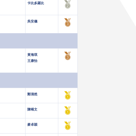
卡比多羅比
吳安儀
黃海琪
王康怡
鄭清然
陳晞文
麥卓穎