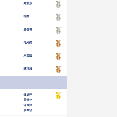
鄭灝然
楊樂
盧善琳
何紹榮
馬君臨
魏瑋恩
鍾婉萍
吳舒婷
湯雅婷
余翠怡