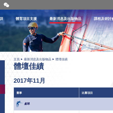
開
合
微
信
訓
體育項目支援
最新消息及出版物品
課程及研討
二
維
碼
主頁
最新消息及出版物品
體壇佳績
體壇佳績
2017年11月
賽事
比賽項目
桌球