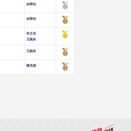
余翠怡
余翠怡
朱文佳
王鎮炎
王鎮炎
陳浩源