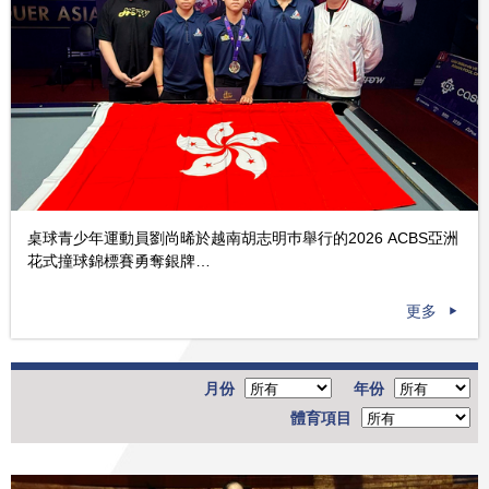
桌球青少年運動員劉尚晞於越南胡志明巿舉行的2026 ACBS亞洲
花式撞球錦標賽勇奪銀牌…
更多
月份
年份
體育項目