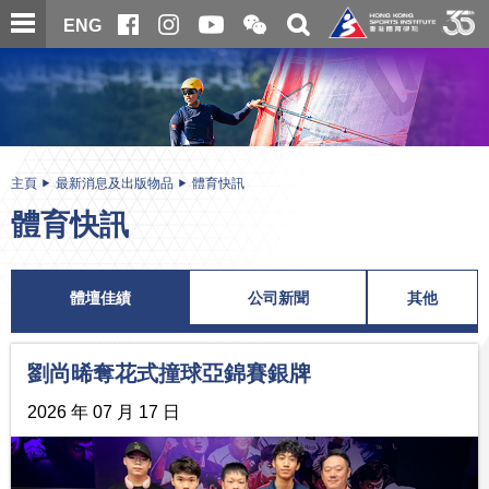
跳
開
開
ENG
至
合
關
微
主
主
搜
信
內
内
尋
二
容
容
維
碼
開
始
主頁
最新消息及出版物品
體育快訊
體育快訊
體壇佳績
公司新聞
其他
劉尚晞奪花式撞球亞錦賽銀牌
2026 年 07 月 17 日