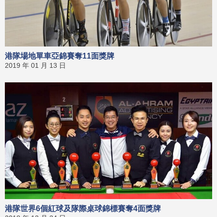
港隊場地單車亞錦賽奪11面獎牌
2019 年 01 月 13 日
港隊世界6個紅球及隊際桌球錦標賽奪4面獎牌