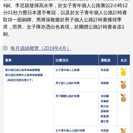
4銅。李思穎發揮高水準，於女子青年個人公路賽以2小時12
分01秒力壓日本選手奪冠，以及於女子青年個人公路計時賽
取得一面銅牌。男將張敬樂於男子個人公路計時賽獲得季
席，而男、女子隊亦憑出色表現，於團體公路計時賽各添1
銅。
每月成績概覽（2019年4月）
賽事
比賽項目
運動員
名次
第39屆亞洲公路單車錦標賽暨
女子青年個人公路賽
李思穎
第26屆亞洲青年公路單車錦標賽
（烏茲別克斯坦塔什干）
男子個人公路計時賽
張敬樂
男子團體公路計時賽
何柏爾
高肇蔚
劉允祐
梁峻榮
梁嘉儒
繆正賢
女子青年個人公路計時賽
李思穎