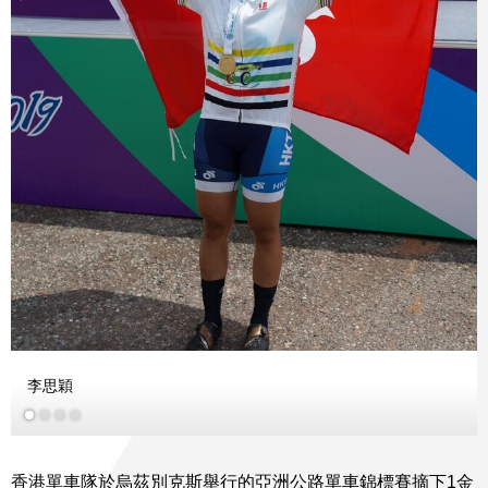
更多
李思穎
香港單車隊於烏茲別克斯舉行的亞洲公路單車錦標賽摘下1金