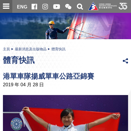
跳
開
開
ENG
至
合
關
微
主
主
搜
信
內
内
尋
二
容
容
維
碼
開
始
主頁
最新消息及出版物品
體育快訊
體育快訊
港單車隊揚威單車公路亞錦賽
2019 年 04 月 28 日