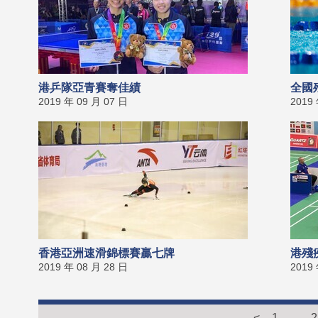
港乒隊亞青賽奪佳績
全國
2019 年 09 月 07 日
2019
香港亞洲速滑錦標賽贏七牌
港殘
2019 年 08 月 28 日
2019
<
1
...
2