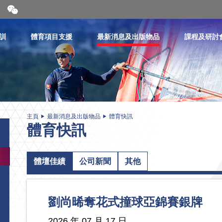
開
合
微
信
訓
體育項目支援
最新消息及出版物品
課程及研討
二
維
碼
主頁
最新消息及出版物品
體育快訊
體育快訊
體壇佳績
公司新聞
其他
劉尚晞奪花式撞球亞錦賽銀牌
2026 年 07 月 17 日