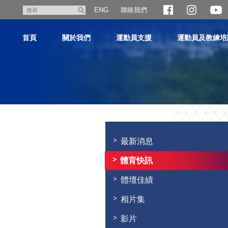
跳
聯絡我們
搜
ENG
至
尋
主
首頁
關於我們
運動員支援
運動員及教練培
內
容
主
内
容
最新消息
開
始
體育快訊
體壇佳績
相片集
影片