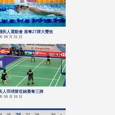
殘疾人運動會 港奪27牌大豐收
 年 08 月 31 日
疾人羽球隊世錦賽奪三牌
 年 08 月 26 日
26
4
25
27
28
...
39
>