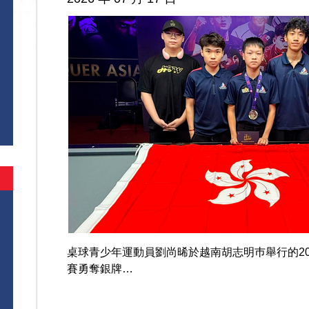
桌球青少年運動員劉尚晞於越南胡志明巿舉行的202
賽勇奪銀牌…