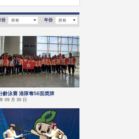
月份
年份
所有
所有
分齡泳賽 港隊奪56面奬牌
 年 09 月 30 日