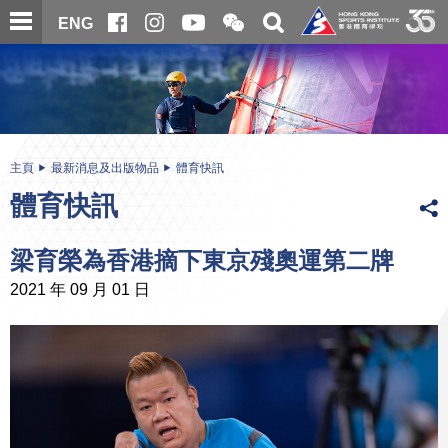
跳
開
開
ENG
至
合
關
微
主
主
搜
信
內
内
尋
二
容
容
維
碼
開
始
主頁
最新消息及出版物品
體育快訊
體育快訊
梁育榮為香港摘下東京殘奧運第二牌
2021 年 09 月 01 日