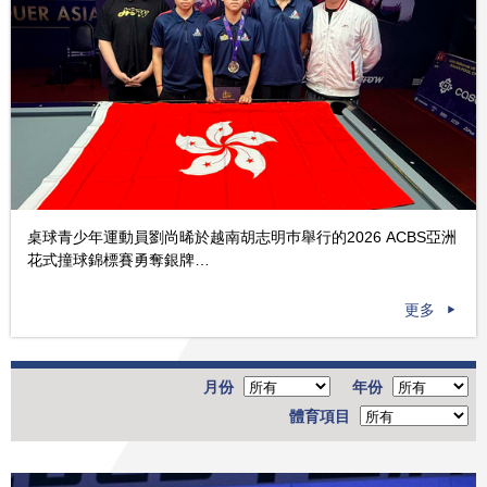
桌球青少年運動員劉尚晞於越南胡志明巿舉行的2026 ACBS亞洲
花式撞球錦標賽勇奪銀牌…
更多
月份
年份
體育項目