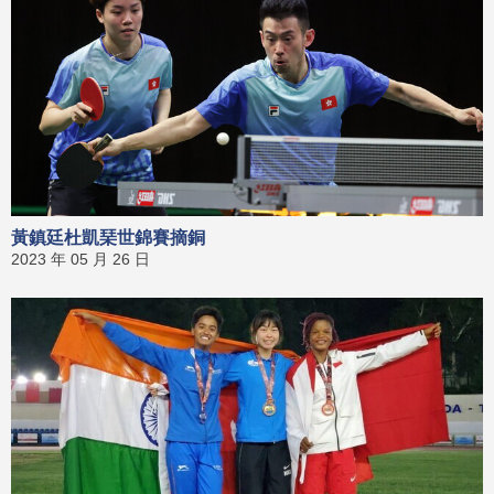
黃鎮廷杜凱琹世錦賽摘銅
2023 年 05 月 26 日