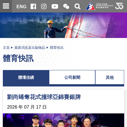
跳
開
開
ENG
至
合
關
微
主
主
搜
信
內
内
尋
二
容
容
維
碼
開
始
主頁
最新消息及出版物品
體育快訊
體育快訊
體壇佳績
公司新聞
其他
劉尚晞奪花式撞球亞錦賽銀牌
2026 年 07 月 17 日