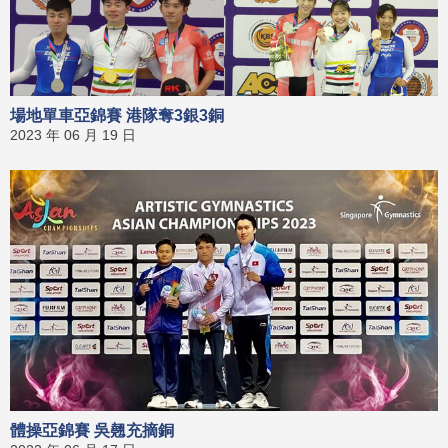
場地單車亞錦賽 港隊奪3銀3銅
2023 年 06 月 19 日
體操亞錦賽 吳翹充摘銅