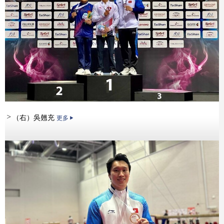
（右）吳翹充
更多