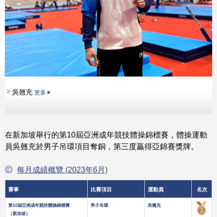
吳翹充
更多
在新加坡舉行的第10屆亞洲成年競技體操錦標賽，體操運動
員吳翹充於男子吊環項目奪銅，第三度贏得亞錦賽獎牌。
每月成績概覽 (2023年6月)
賽事
比賽項目
運動員
名次
第10屆亞洲成年競技體操錦標賽
男子吊環
吳翹充
（新加坡）