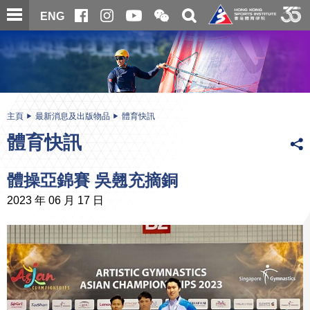
跳
開
開
ENG
至
合
關
微
主
主
搜
信
內
内
尋
二
容
容
維
碼
開
始
主頁
最新消息及出版物品
體育快訊
體育快訊
體操亞錦賽 吳翹充摘銅
2023 年 06 月 17 日