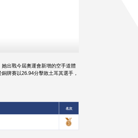
。她出戰今屆奧運會新增的空手道體
牌賽以26.94分擊敗土耳其選手，
名次