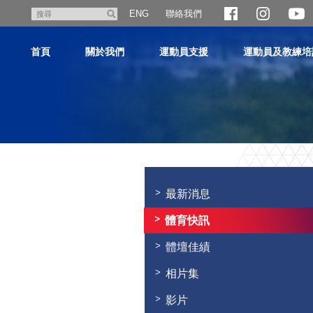
跳
聯絡我們
搜
ENG
至
尋
主
首頁
關於我們
運動員支援
運動員及教練培
內
容
主
内
容
最新消息
開
始
體育快訊
體壇佳績
相片集
影片