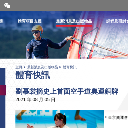
開
合
微
信
訓
體育項目支援
最新消息及出版物品
課程及研討
二
維
碼
主頁
最新消息及出版物品
體育快訊
體育快訊
劉慕裳摘史上首面空手道奧運銅牌
2021 年 08 月 05 日
東京奧運會