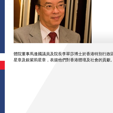
體院董事馬逢國議員及院長李翠莎博士於香港特別行政區
星章及銀紫荊星章，表揚他們對香港體壇及社會的貢獻