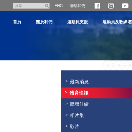
跳
聯絡我們
搜
ENG
至
尋
主
首頁
關於我們
運動員支援
運動員及教練培
內
容
主
内
容
最新消息
開
始
體育快訊
體壇佳績
相片集
影片