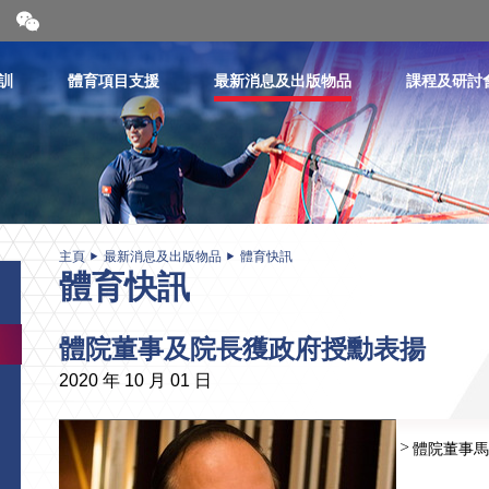
開
合
微
信
訓
體育項目支援
最新消息及出版物品
課程及研討
二
維
碼
主頁
最新消息及出版物品
體育快訊
體育快訊
體院董事及院長獲政府授勳表揚
2020 年 10 月 01 日
體院董事馬逢