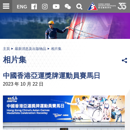
跳
開
開
ENG
至
合
關
微
主
主
搜
信
內
内
尋
二
容
容
維
碼
開
始
主頁
最新消息及出版物品
相片集
相片集
中國香港亞運獎牌運動員賽馬日
2023 年 10 月 22 日