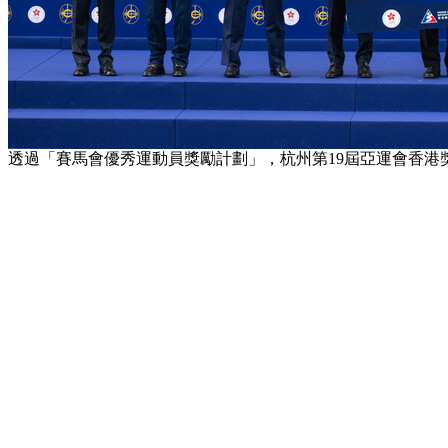
透過「賽馬會優秀運動員獎勵計劃」，杭州第19屆亞運會香港獎牌