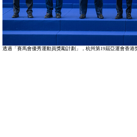
透過「賽馬會優秀運動員獎勵計劃」，杭州第19屆亞運會香港獎牌