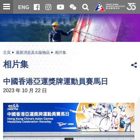
跳
開
開
ENG
至
合
關
微
主
主
搜
信
內
内
尋
二
容
容
維
碼
開
始
主頁
最新消息及出版物品
相片集
相片集
中國香港亞運獎牌運動員賽馬日
2023 年 10 月 22 日