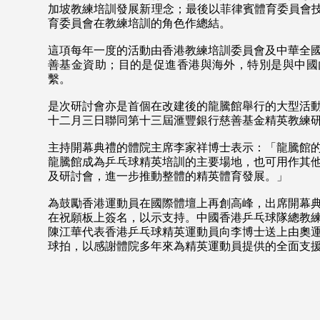
加坡教練培訓發展新理念；最後以菲律賓體育委員會技術顧
育委員會在教練培訓的角色作總結。
這項每年一度的活動由香港教練培訓委員會及中華全
善基金資助；目的是促進香港與海外，特別是與中國
繫。
是次研討會亦是首個在改建後的龍騰館舉行的大型活
十二月三日聯同第十三屆滙豐銀行慈善基金精英教練
主持開幕典禮的體院主席李家祥博士表示：「龍騰館
龍騰館成為乒乓球精英培訓的主要場地，也可用作其
及研討會，進一步推動整體的精英體育發展。」
為鼓勵香港運動員在國際體壇上再創高峰，出席開幕
在祝願板上簽名，以示支持。中國香港乒乓球隊總教
陳江華代表香港乒乓球精英運動員向李博士送上由奧
球拍，以感謝體院多年來為精英運動員提供的全面支