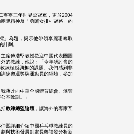
零零三年世界盃冠軍，更於2004
的團隊精神及「勇闖女排桂冠路」的
標」為題，揭示他帶領李麗珊奪取
會的計劃。
會主席傅浩堅教授歡迎中國代表團團
海外的教練，他說：「今年研討會的
個教練極感興趣的課題。我們感到非
們訓練奧運獎牌運動員的經驗，參加
，我藉此向中華全國體育總會、滙豐
辦公室致謝。」
包括
教練總監論壇
，讓海外的專家互
郭仲熙詳細介紹中國乒乓球教練員的
計劃與技術發展副處長黎福發分析新