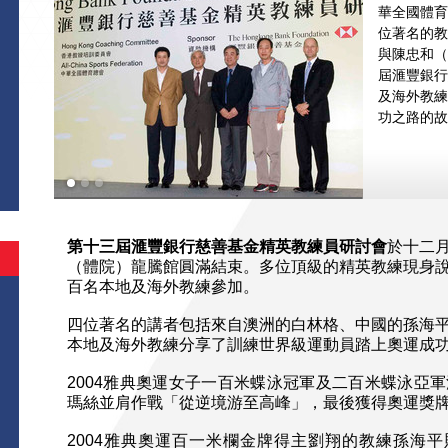
華全國體育
位著名的教
與陳忠和（
屆滙豐銀行
及海外教練
功之路的故
第十三屆滙豐銀行慈善基金精英教練員研討會
於十二
（體院）龍騰館圓滿結束。多位頂級的精英教練現身
百名本地及海外教練參加。
四位著名的講者包括來自澳洲的白林格、中國的孫海
本地及海外教練分享了訓練世界級運動員踏上奧運成
2004雅典奧運女子一百米蝶泳冠軍及二百米蝶泳亞
瑪絲並肩作戰「從逆境游至高峰」，最後獲得奧運獎
2004雅典奧運百一米欄金牌得主劉翔的教練孫海