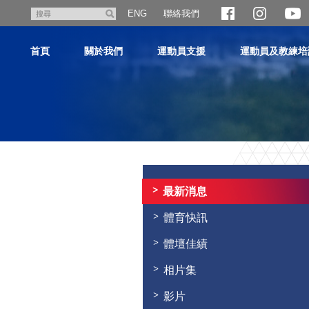
跳
聯絡我們
搜
ENG
至
尋
主
首頁
關於我們
運動員支援
運動員及教練培
內
容
主
内
容
最新消息
開
始
體育快訊
體壇佳績
相片集
影片