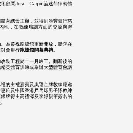
問Jose Carpio論述菲律賓體
國體育總會主辦，並得到滙豐銀行慈
內地，在教練培訓方面的交流與聯
動。為慶祝龍騰館重新開放，體院在
研討會舉行
龍騰館開幕典禮
。
的改裝工程於十一月峻工。翻新後的
他精英體育訓練或舉辦大型體育會議
典禮的主禮嘉賓及奧運金牌教練應邀
練惠鈞及中國香港乒乓球男子隊教練
運銀牌得主高禮澤及李靜親筆簽名的
援。