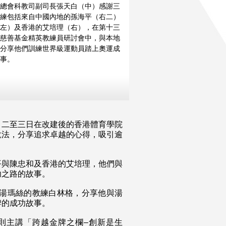
總會科教司副司長張天白（中）感謝三
練包括來自中國內地的孫海平（右二）
左）及香港的艾培理（右），在第十三
慈善基金精英教練員研討會中，與本地
分享他們訓練世界級運動員踏上奧運成
事。
月二至三日在改建後的香港體育學院
說法，分享追求卓越的心得，吸引逾
平與陳忠和及香港的艾培理，他們與
功之路的故事。
軍湯瑪絲的教練白林格，分享他與湯
牌的成功故事。
平則主講「跨越金牌之欄–創新是生