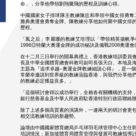
命」，分享他帶領劉翔騰飛的歷程及訓練心得。
中國國家女子排球隊主教練陳忠和率領中國女排勇奪二
雅典奧運會勇奪金牌。陳教練分享他如何聚中國女排
歷程。
「風之后」李麗珊的教練艾培理以「帶領精英揚帆爭
1996亞特蘭大奧運金牌的成功秘訣及備戰2008奧運
在十二月三日舉行的開幕典禮上，香港教練培訓委員
長及中華全國體育總會科教司副司長張天白、本地及
主題為『追求卓越–奧運金牌教練細說心得』，是一
常榮幸邀請到世界級的教練蒞臨香港，與我們分享他
的教練必定獲益良多。」
「這個研討會得以成功舉行，全賴各有關機構的支持
銀行慈善基金及中華人民政府駐香港特別行政區聯絡
除了上述多個高質素的演講外，一連兩天的研討會更
相交流教練培訓的新趨勢。
論壇由中國國家體育總局乒乓球羽毛球管理中心主任
培訓情況；新加坡體育局體育管理與發展司教練指導