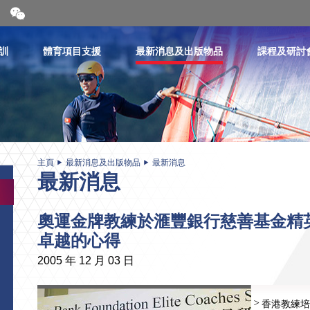
開
合
微
信
訓
體育項目支援
最新消息及出版物品
課程及研討
二
維
碼
主頁
最新消息及出版物品
最新消息
最新消息
奧運金牌教練於滙豐銀行慈善基金精
卓越的心得
2005 年 12 月 03 日
香港教練培