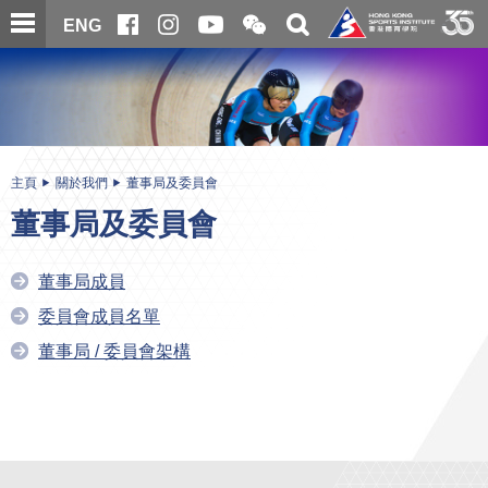
跳
開
開
ENG
至
合
關
微
主
主
搜
信
內
内
尋
二
容
容
維
碼
開
始
主頁
關於我們
董事局及委員會
董事局及委員會
董事局成員
委員會成員名單
董事局 / 委員會架構