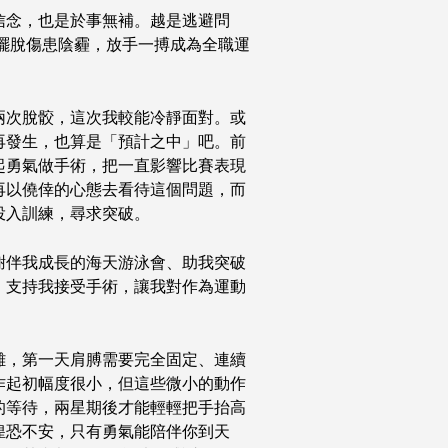
信念，也是於事無補。越是逃避問
試擺脫傷患陰霾，放手一搏成為全職運
兩次脫骹，這次我較能冷靜面對。或
再發生，也算是「預計之中」吧。前
起勇氣做手術，把一直影響比賽表現
再以僥倖的心態去看待這個問題，而
投入訓練，尋求突破。
謝伴我成長的海天游泳會、助我突破
，支持我接受手術，讓我對作為運動
難，第一天肩膊需要完全固定、連續
作起初幅度很小，但這些微小的動作
的等待，兩星期後才能輕輕把手抬高
惶恐不安，只有勇氣能陪伴你到天