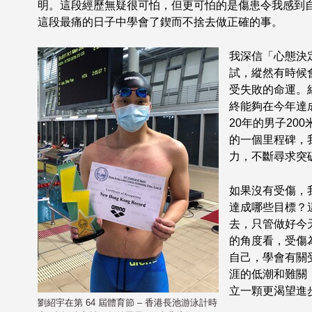
明。這段經歷無疑很可怕，但更可怕的是傷患令我感到
這段最痛的日子中學會了鍥而不捨去做正確的事。
我深信「心態決
試，縱然有時候
受失敗的命運。
終能夠在今年達成
20年的男子20
的一個里程碑，
力，不斷尋求突
如果沒有受傷，
達成哪些目標？
去，只管做好今
的角度看，受傷
自己，學會有關
涯的低潮和難關
立一顆更渴望進
劉紹宇在第 64 屆體育節 – 香港長池游泳計時