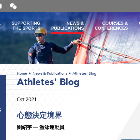
Open
and
close
the
&
SUPPORTING
NEWS &
COURSES &
WeChat
G
THE SPORTS
PUBLICATIONS
CONFERENCES
QR
code
Home
News & Publications
Athletes' Blog
Athletes' Blog
Oct 2021
S
心態決定境界
劉紹宇
—
游泳
運動員