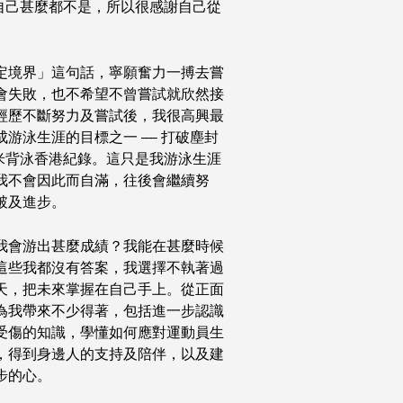
自己甚麼都不是，所以很感謝自己從
定境界」這句話，寧願奮力一搏去嘗
會失敗，也不希望不曾嘗試就欣然接
經歷不斷努力及嘗試後，我很高興最
游泳生涯的目標之一 –– 打破塵封
0米背泳香港紀錄。這只是我游泳生涯
我不會因此而自滿，往後會繼續努
破及進步。
我會游出甚麼成績？我能在甚麼時候
這些我都沒有答案，我選擇不執著過
天，把未來掌握在自己手上。從正面
為我帶來不少得著，包括進一步認識
受傷的知識，學懂如何應對運動員生
，得到身邊人的支持及陪伴，以及建
步的心。