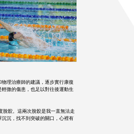
和物理治療師的建議，逐步實行康復
是輕微的傷患，也足以對往後運動生
兩度脫骹。這兩次脫骹是我一直無法走
浮沉沉，找不到突破的關口，心裡有
。