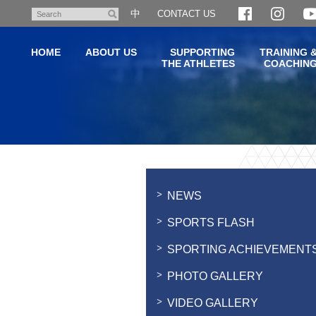
Skip
中
CONTACT US
Search
to
main
HOME
ABOUT US
SUPPORTING
TRAINING 
content
THE ATHLETES
COACHIN
Main
content
start
NEWS
SPORTS FLASH
SPORTING ACHIEVEMENT
PHOTO GALLERY
VIDEO GALLERY