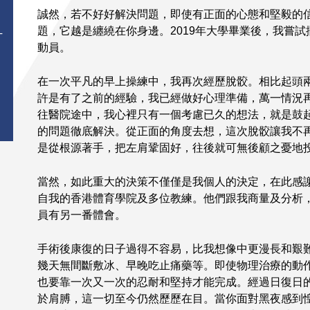
誠然，若不好好解決問題，即使有正面的心態和堅毅的
題，它越是纏繞在你身邊。2019年大學畢業後，我嘗
T
動員。
在一次平凡的早上操練中，我再次經歷脫骹。相比起頭
許是有了之前的經驗，我已經做好心理準備，萬一情況
往醫院途中，我心裡只有一個考慮已久的想法，就是鼓
的問題徹底解決。從正面的角度去想，這次脫骹讓我不
是從根源著手，把左肩鞏固好，往後就可無後顧之憂地
當然，如此重大的決策不僅僅是我個人的決定，在此感
自我的香港體育學院及多位教練。他們跟我商量及分析
員有另一番體會。
手術後康復的日子過得不容易，比我想像中更漫長和艱
幾天無間斷敷冰、早晚吃止痛藥等。即使物理治療的動
也要靠一次又一次的忍耐和堅持才能完成。經過日復日
於肩膊，這一切至今仍然歷歷在目。當你面對黑夜感到