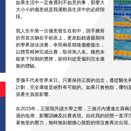
如果生活中一定會遇到不如意的事，那麼大
大小小的傷患就是我運動員生涯中的必經階
段。
我人生中第一次傷患發生在初中，因手腕骨
折而首次躺在手術床上，更差點錯過最期待
的學界游泳決賽，幸而兩星期後傷癒復出，
S
以體育精神完成比賽，取得第八名。雖然未
能拿下預期的獎牌，卻得到從受傷到完全康
復的體驗。
受傷不代表世界末日。只要保持正面的信念，遵從醫生
計劃，完全康復是絕對有可能的。如果只會抱怨，哪怕
涯產生負面影響。
在2015年，正當我升讀大學之際，三個月內遭逢左肩
過的低潮，影響訓練及比賽表現。自此我的狀態一直浮
著無形的壓力，無時無刻都擔心脫骹的情況會再次出現