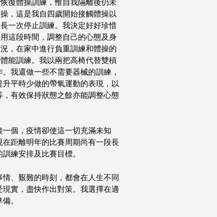
備恢復體操訓練，惟自我隔離後仍未
復操，這是我自四歲開始接觸體操以
最長一次停止訓練。我決定好好珍惜
善用這段時間，調整自己的心態及身
狀況，在家中進行負重訓練和體操的
項體能訓練。我以兩把高椅代替雙槓
作。我還做一些不需要器械的訓練，
提升平時少做的帶氧運動的表現，以
等，有效保持狀態之餘亦能調整心態
接一個，疫情卻使這一切充滿未知
現在距離明年的比賽周期尚有一段長
的訓練安排及比賽目標。
事情、艱難的時刻，都會在人生不同
受現實，盡快作出對策。我選擇在適
準備。