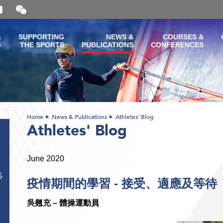
Open
and
close
the
&
SUPPORTING
NEWS &
COURSES &
WeChat
G
THE SPORTS
PUBLICATIONS
CONFERENCES
QR
code
Home
News & Publications
Athletes' Blog
Athletes' Blog
June 2020
S
疫情期間的學習 - 接受、適應及等待
吳翹充
–
體操運動員