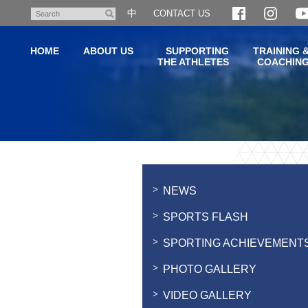
Skip
中
CONTACT US
Search
to
main
HOME
ABOUT US
SUPPORTING
TRAINING 
content
THE ATHLETES
COACHIN
Main
content
start
NEWS
SPORTS FLASH
SPORTING ACHIEVEMENT
PHOTO GALLERY
VIDEO GALLERY