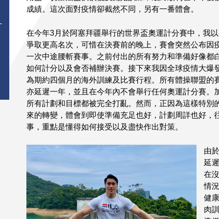
成績。這次面對疫情卻截然不同，另有一番體會。
T
在今年3月於阿塞拜疆舉行的世界盃奧運計分賽中，我
爭取更高名次，可惜在決賽前的晚上，賽會突然公布因
一次中途腰斬賽事。之前付出的所有努力和準備好像都
如何計分以及會否補辦決賽。接下來我因全球疫情大爆
為期約四個月的海外訓練及比賽行程。所有體操聯盟的
亦延遲一年，並且在今年內不會舉行任何奧運計分賽。
所有計劃和目標都被完全打亂。然而，正因為這樣特別
來的轉變，體會到即使準備充足也好，計劃周詳也好，
事，重點是懂得如何接受以及盡快作出對策。
由
延
在
情
健
肉