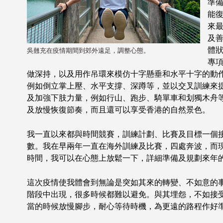
準
能
來
及
體
吳翹充在疫情期間到郊外遠足，調整心態。
專
做深持，以及用作吊環來模仿十字懸垂和水平十字的動
例如倒立掌上壓、水平支撐、深蹲等，並以交叉訓練來
及加強下肢力量，例如行山、跑步、騎單車和划獨木舟
及放慢恢復節奏，而且還可以享受香港的自然景色。
我一直以來都與時間競賽，訓練計劃、比賽及目標一個
數。我在早兩年一直在海外訓練及比賽，四處奔波，而
時間，我可以在心態上放鬆一下，詳細準備及規劃來年
這次疫情使我體會到無論是突如其來的轉變、不如意的
階段中出現，很多時候都難以避免。與其埋怨，不如接
當的時候放慢腳步，耐心等待時機，為更遠的路程作好