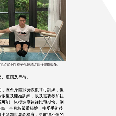
間於家中以椅子代替吊環進行體操動作。
受、適應及等待。
間，直至身體狀况恢復才可訓練，但
夠恢復及開始訓練，以及需要參加往
成可能，恢復進度往往比預期快。例
外受傷，半月板嚴重損壞，接受手術後
復出參加世界錦標賽，更取得不俗的