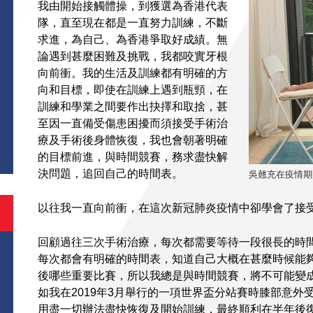
我由開始接觸體操，到獲選為香港代表
隊，直至現在都是一直努力訓練，不斷
求進，為自己、為香港爭取好成績。無
論遇到甚麼困難及挑戰，我都咬實牙根
向前衝。我的生活及訓練都有明確的方
向和目標，即使在訓練上遇到瓶頸，在
訓練和學業之間要作出抉擇和取捨，甚
S
至因一直備受傷患困擾而須接受手術治
療及手術後身體恢復，我也會朝著明確
的目標前進，與時間競賽，務求盡快解
決問題，追回自己的時間表。
吳翹充在疫情期
以往我一直向前衝，在這次新冠肺炎疫情中卻學會了接
回顧過往三次手術治療，每次都需要等待一段很長的時
每次都會有明確的時間表，知道自己大概在甚麼時候能
後哪些重要比賽，所以我總是與時間競賽，將不可能變
如我在2019年3月舉行的一項世界盃分站賽時膝部意
用盡一切辦法盡快恢復及開始訓練，最終順利在半年後