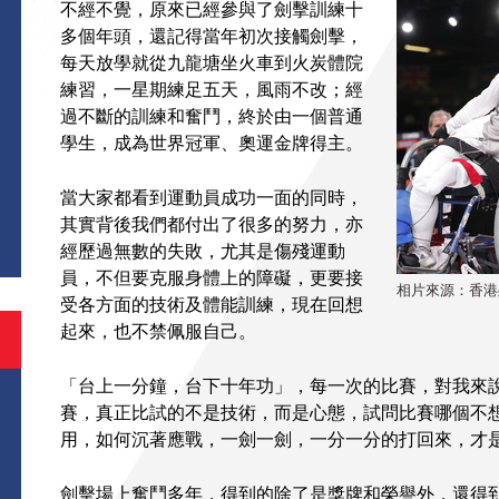
不經不覺，原來已經參與了劍擊訓練十
多個年頭，還記得當年初次接觸劍擊，
每天放學就從九龍塘坐火車到火炭體院
練習，一星期練足五天，風雨不改；經
過不斷的訓練和奮鬥，終於由一個普通
學生，成為世界冠軍、奧運金牌得主。
S
當大家都看到運動員成功一面的同時，
其實背後我們都付出了很多的努力，亦
經歷過無數的失敗，尤其是傷殘運動
員，不但要克服身體上的障礙，更要接
相片來源：香港
受各方面的技術及體能訓練，現在回想
起來，也不禁佩服自己。
「台上一分鐘，台下十年功」，每一次的比賽，對我來
賽，真正比試的不是技術，而是心態，試問比賽哪個不
用，如何沉著應戰，一劍一劍，一分一分的打回來，才
劍擊場上奮鬥多年，得到的除了是獎牌和榮譽外，還得