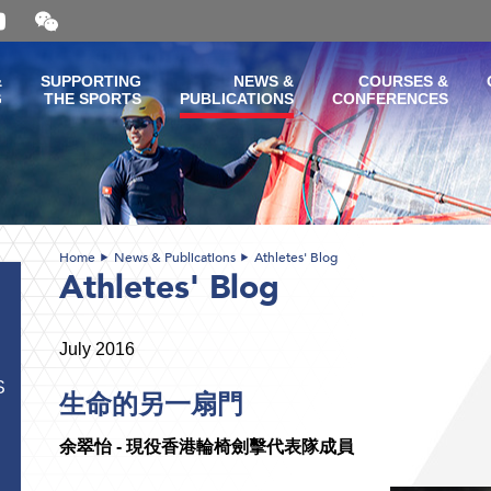
Open
and
close
the
&
SUPPORTING
NEWS &
COURSES &
WeChat
G
THE SPORTS
PUBLICATIONS
CONFERENCES
QR
code
Home
News & Publications
Athletes' Blog
Athletes' Blog
July 2016
S
生命的另一扇門
余翠怡 - 現役香港輪椅劍擊代表隊成員