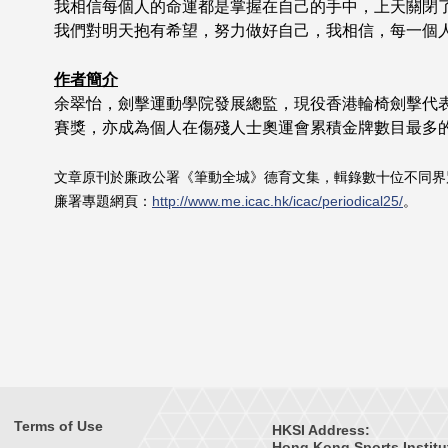
我相信每個人的命運都是掌握在自己的手中，上天關閉
我們對明天抱有希望，努力做好自己，我相信，每一個
作者簡介
余翠怡，劍擊運動學院發展總監，現役香港輪椅劍擊代
賽獎，亦成為個人在傷殘人士奧運會累積金牌數目最多
文章原刊於廉政公署《筆動全城》德育文集，輯錄數十位不同界
廉署專題網頁：
http://www.me.icac.hk/icac/periodical25/
。
Terms of Use
HKSI Address:
Hong Kong Sports Institu