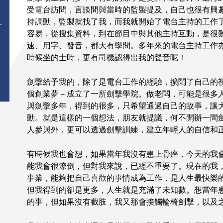
受電台訪問，言談間與當時的監製提及，自己也很有興
持調動，監製就找了我，而我就開始了電台主持的工作
T
容易，從搜集資料，到在節目中與其他主持互動，是很
速、用字、發音，都大有學問。多年來的電台主持工作
時候坐的士時，更有司機認得出我的聲音呢！
劍擊給予我的，除了是電台工作的經驗，擴闊了自己的
個創業夢－成立了一所劍擊學院。做老闆，可能是很多
與劍擊多年，得到的很多，只希望通過自己的故事，讓
動。就是這樣的一個想法，朋友就提議，何不開辦一間
人參與外，更可以透過劍擊訓練，建立年輕人的自信和
有時候我也會想，如果當年我沒有患上骨癌，今天的我
能我會很潦倒，但對我來說，已經不重要了。現在的我
事業，能夠把自己喜歡的事情成為工作，是人生最快樂
但我得到的卻是更多，人生就是充滿了未知數。想當年
的事，但如果沒有截肢，我又那會接觸輪椅劍擊，以及