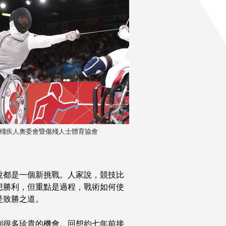
殘疾人奧委會暨傷殘人士體育協會
說都是一個新挑戰。人家說，競技比
想勝利，但重點是過程，戰術如何使
是致勝之道。
到很多珍貴的機會。回想約七年前接