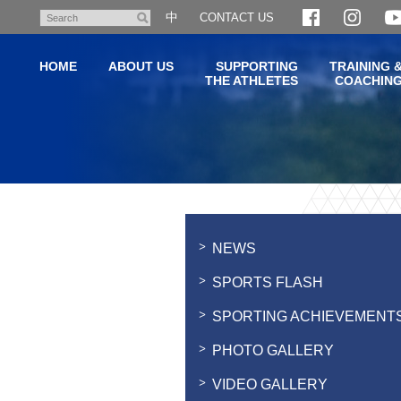
Skip
中
CONTACT US
Search
to
main
HOME
ABOUT US
SUPPORTING
TRAINING 
content
THE ATHLETES
COACHIN
Main
content
start
NEWS
SPORTS FLASH
SPORTING ACHIEVEMENT
PHOTO GALLERY
VIDEO GALLERY