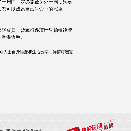
了一扇門，定必開啟另外一扇，只要
人都可以成為自己生命中的冠軍。
表隊成員，曾奪得多項世界輪椅錦標
的香港選手。
別人士自身經歷和生活分享，詳情可瀏覽
te, 25 Yuen Wo Road,