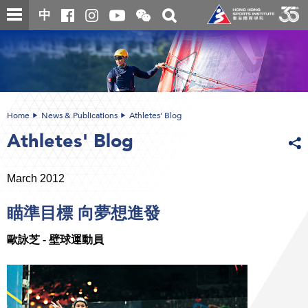
Skip
Open
Toggle
中
to
and
search
close
main
Main
box
the
content
content
WeChat
start
QR
code
Home
News & Publications
Athletes' Blog
Athletes' Blog
March 2012
瞄準目標 向夢想進發
歐詠芝 - 壁球運動員