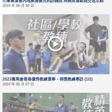
巴黎奧運會內地奧運健兒到訪體院 與精英運動員交流互動
2024 年 08 月 30 日
2023賽馬會香港優秀教練選舉・得獎教練專訪 (1/2)
2024 年 05 月 07 日