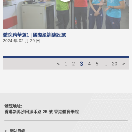
體院精華遊1 | 國際級訓練設施
2024 年 02 月 29 日
3
<
1
2
4
5
...
20
>
體院地址:
香港新界沙田源禾路 25 號 香港體育學院
網站目錄