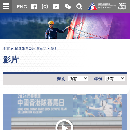
跳
開
開
ENG
至
合
關
微
主
主
搜
信
內
内
尋
二
容
容
維
碼
開
始
主頁
最新消息及出版物品
影片
影片
類別
年份