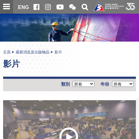
跳
開
開
ENG
至
合
關
微
主
主
搜
信
內
内
尋
二
容
容
維
碼
開
始
主頁
最新消息及出版物品
影片
影片
類別
年份