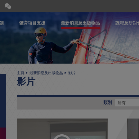
開
合
微
信
訓
體育項目支援
最新消息及出版物品
課程及研討
二
維
碼
主頁
最新消息及出版物品
影片
影片
類別
所有