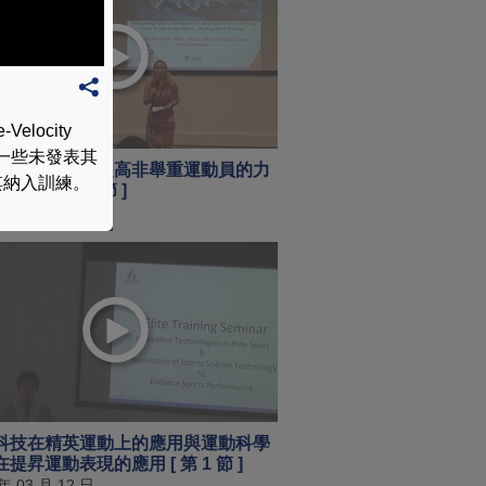
locity
他一些未發表其
舉重相關動作提高非舉重運動員的力
其納入訓練。
曲線 [ 第 4 節 ]
 年 04 月 18 日
科技在精英運動上的應用與運動科學
提昇運動表現的應用 [ 第 1 節 ]
 年 03 月 12 日