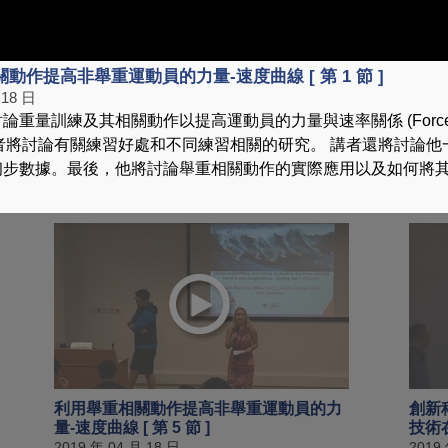
動作提高非舉重運動員的力量-速度曲線 [ 第 1 節 ]
 18 日
重量訓練及其相關動作以提高運動員的力量與速率關係 (Force-Ve
e)。講者將討論有關練習好處和不同練習相關的研究。 講者還將討論
利用舉重相關動作提高非舉重運動員的力
利用
初步數據。最後，他將討論舉重相關動作的實際應用以及如何將
量-速度曲線 [ 第 3 節 ]
量-速度
2019 年 04 月 18 日
2019
利用舉重相關動作提高非舉重運動員的力
創新
量-速度曲線 [ 第 5 節 ]
技術在
2019 年 04 月 18 日
2019