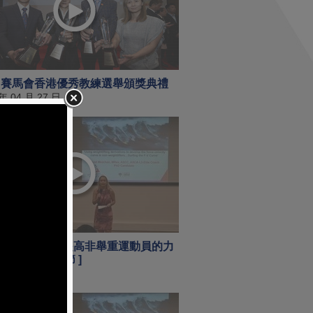
18 賽馬會香港優秀教練選舉頒獎典禮
 年 04 月 27 日
舉重相關動作提高非舉重運動員的力
曲線 [ 第 2 節 ]
 年 04 月 18 日