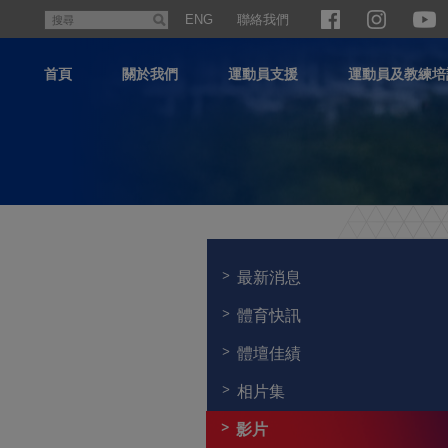
跳
聯絡我們
搜
ENG
至
尋
主
首頁
關於我們
運動員支援
運動員及教練培
內
容
主
内
容
最新消息
開
始
體育快訊
體壇佳績
相片集
影片