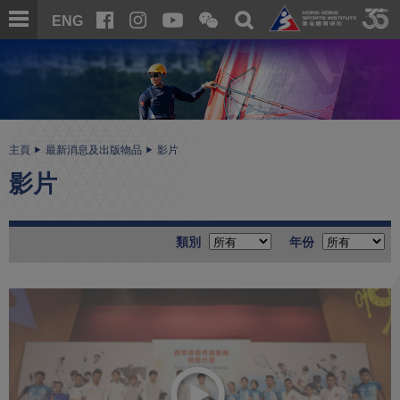
跳
開
開
ENG
至
合
關
微
主
主
搜
信
內
内
尋
二
容
容
維
碼
開
始
主頁
最新消息及出版物品
影片
影片
類別
年份