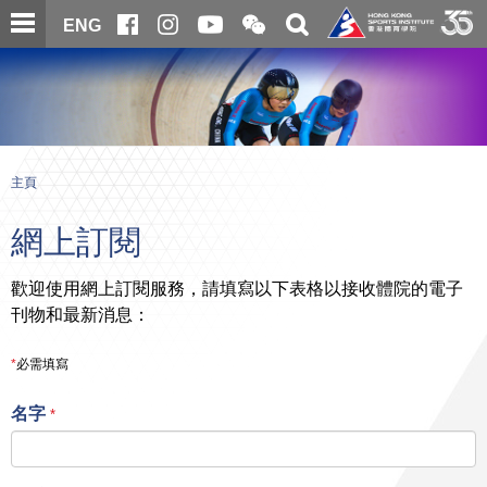
跳
開
開
ENG
至
合
關
微
主
主
搜
信
內
内
尋
二
容
容
維
碼
開
始
主頁
網上訂閱
歡迎使用網上訂閱服務，請填寫以下表格以接收體院的電子
刊物和最新消息：
*
必需填寫
名字
*