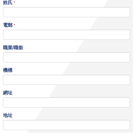
姓氏
*
電郵
*
職業/職銜
機構
網址
地址