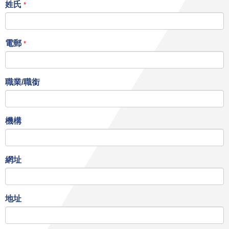
姓氏
*
電郵
*
職業/職銜
機構
網址
地址