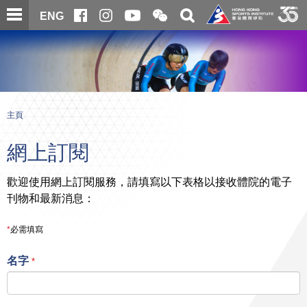
跳
開
開
ENG
至
合
關
微
主
主
搜
信
內
内
尋
二
容
容
維
碼
開
始
主頁
網上訂閱
歡迎使用網上訂閱服務，請填寫以下表格以接收體院的電子
刊物和最新消息：
*
必需填寫
名字
*