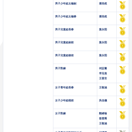
男子少年組太極劍
潘浩然
男子少年組太極拳
潘浩然
男子兒童組長拳
葉永熙
男子兒童組劍術
葉永熙
男子兒童組槍術
葉永熙
男子對練
何証騫
李泓進
王晉言
女子青年組長拳
王敬涵
女子少年組棍術
吳佳儀
女子對練
鄭絺瑜
曾楚喬
王敬涵