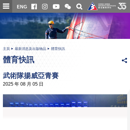
跳
開
開
ENG
至
合
關
微
主
主
搜
信
內
内
尋
二
容
容
維
碼
開
始
主頁
最新消息及出版物品
體育快訊
體育快訊
武術隊揚威亞青賽
2025 年 08 月 05 日