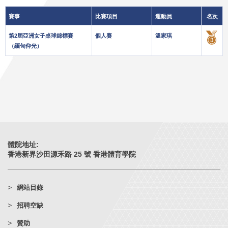
賽事
比賽項目
運動員
名次
第2屆亞洲女子桌球錦標賽
個人賽
溫家琪
（緬甸仰光）
體院地址:
香港新界沙田源禾路 25 號 香港體育學院
網站目錄
招聘空缺
贊助