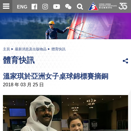
跳
開
開
ENG
至
合
關
微
主
主
搜
信
內
内
尋
二
容
容
維
碼
開
始
主頁
最新消息及出版物品
體育快訊
體育快訊
溫家琪於亞洲女子桌球錦標賽摘銅
2018 年 03 月 25 日