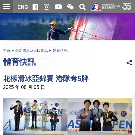
跳
開
開
ENG
至
合
關
微
主
主
搜
信
內
内
尋
二
容
容
維
碼
開
始
主頁
最新消息及出版物品
體育快訊
體育快訊
花樣滑冰亞錦賽 港隊奪5牌
2025 年 08 月 05 日