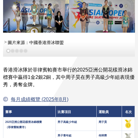
圖片來源：中國香港滑冰聯盟
香港滑冰隊於菲律賓帕賽市舉行的2025亞洲公開花樣滑冰錦
標賽中贏得1金2銀2銅，其中周子昊在男子高級少年組表現優
更多
秀，勇奪金牌。
每月成績概覽 (2025年8月)
賽事
比賽項目
運動員
名次
2025亞洲公開花樣滑冰錦標賽
男子高級少年組
周子昊
（菲律賓帕賽市）
男子青年組
何梓齊