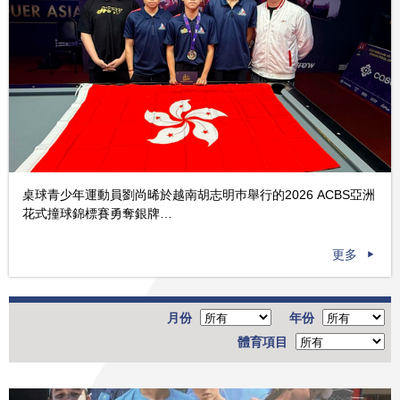
桌球青少年運動員劉尚晞於越南胡志明巿舉行的2026 ACBS亞洲
花式撞球錦標賽勇奪銀牌…
更多
月份
年份
體育項目