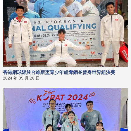
香港網球隊於台維斯盃青少年組奪銅並晉身世界組決賽
2024 年 05 月 26 日