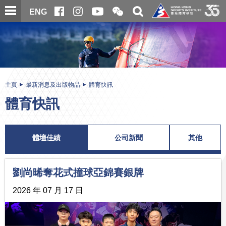
跳
開
開
ENG
至
合
關
微
主
主
搜
信
內
内
尋
二
容
容
維
碼
開
始
主頁
最新消息及出版物品
體育快訊
體育快訊
體壇佳績
公司新聞
其他
劉尚晞奪花式撞球亞錦賽銀牌
2026 年 07 月 17 日