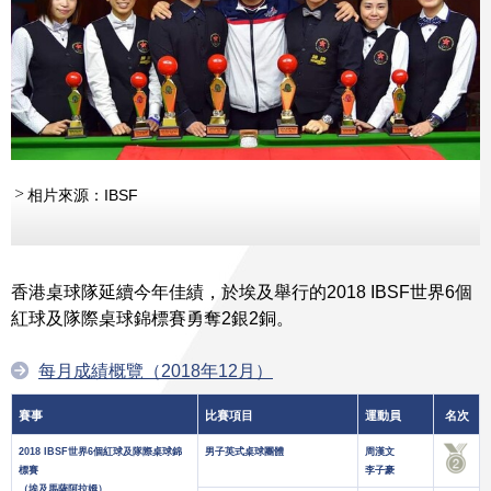
相片來源：IBSF
香港桌球隊延續今年佳績，於埃及舉行的2018 IBSF世界6個
紅球及隊際桌球錦標賽勇奪2銀2銅。
每月成績概覽（2018年12月）
賽事
比賽項目
運動員
名次
2018 IBSF世界6個紅球及隊際桌球錦
男子英式桌球團體
周漢文
標賽
李子豪
（埃及馬薩阿拉姆）