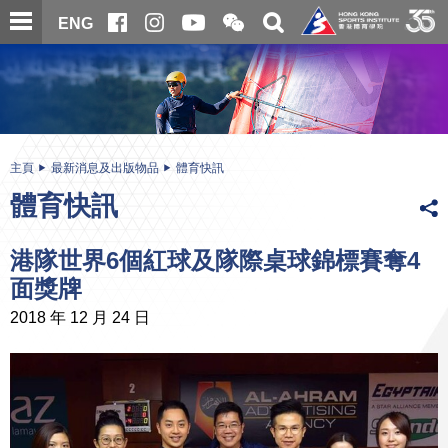
跳
開
開
ENG
至
合
關
微
主
主
搜
信
內
内
尋
二
容
容
維
碼
開
始
主頁
最新消息及出版物品
體育快訊
體育快訊
港隊世界6個紅球及隊際桌球錦標賽奪4
面獎牌
2018 年 12 月 24 日