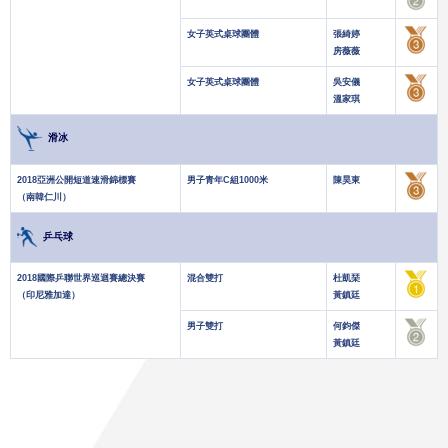
女子英式桌球團體
張綺婷
房薇薇
女子英式桌球團體
吳安儀
溫家琪
滑冰
2018亞洲公開短道速滑錦標賽
男子青年C組1000米
陳昊東
（南韓仁川）
乒乓球
2018國際乒聯世界巡迴賽總決賽
混合雙打
杜凱琹
（印尼雅加達）
黃鎮廷
男子雙打
何鈞傑
黃鎮廷