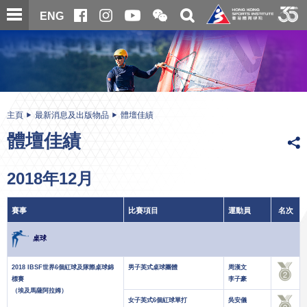
跳
開
開
ENG
至
合
關
微
主
主
搜
信
內
内
尋
二
容
容
維
碼
開
始
主頁
最新消息及出版物品
體壇佳績
體壇佳績
2018年12月
賽事
比賽項目
運動員
名次
桌球
2018 IBSF世界6個紅球及隊際桌球錦
男子英式桌球團體
周漢文
標賽
李子豪
（埃及馬薩阿拉姆）
女子英式6個紅球單打
吳安儀